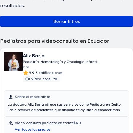
resultados.
Borrar filtros
Pediatras para videoconsulta en Ecuador
Aliz Borja
Pediatría, Hematología y Oncología infantil.
Dra.
|
9.9
3 calificaciones
Vídeo-consulta
Sobre el especialista
La doctora
Aliz Borja
ofrece sus servicios como Pediatra en Quito.
Las 3 reviews de pacientes que dispone te ayudan a conocer más
acerca de ella. La doctora dispone de la opción de videollamada.
Aseguradoras tales como BMI, Ecuasanitas, Pan-American Life son
Vídeo-consulta paciente existente
$40
aceptadas.
Ver todos los precios