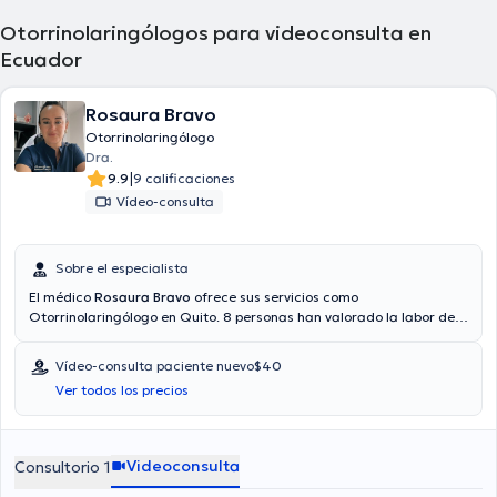
Otorrinolaringólogos para videoconsulta en
Ecuador
Rosaura Bravo
Otorrinolaringólogo
Dra.
|
9.9
9 calificaciones
Vídeo-consulta
Sobre el especialista
El médico
Rosaura Bravo
ofrece sus servicios como
Otorrinolaringólogo en Quito. 8 personas han valorado la labor del
médico. También es posible obtener una cita médica mediante
consulta mediante video. El doctor proporciona mejores precios con
Vídeo-consulta paciente nuevo
$40
las siguientes aseguradoras: Consulta privada. Algunos de los
Ver todos los precios
servicios médicos ofrecidos en el consultorio son: Rinoplastia
correctora o funcional, Alergias nasales, Rinitis alérgica,
Infecciones respiratorias.
Videoconsulta
Consultorio 1