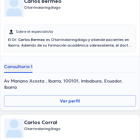
Carlos Bermeo
Otorrinolaringólogo
Sobre el especialista
El Dr.
Carlos Bermeo
es Otorrinolaringólogo y atiende pacientes en
Ibarra. Además de su formación académica sobresaliente, el doctor
tiene experiencia en su área de especialidad. El profesional de la
salud posee años de experiencia laboral en su ámbito de estudio.
Por otra parte, él se ha desempeñado como miembro de diversas
Consultorio 1
asociaciones médicas. Carlos Bermeo ha colaborado en múltiples
conferencias con el objetivo de tener una formación continua en su
temática de especialización y ha compartido numerosos
Av Mariano Acosta , Ibarra, 100101, Imbabura, Ecuador,
comunicados.
Ibarra
Ver perfil
Carlos Corral
Otorrinolaringólogo