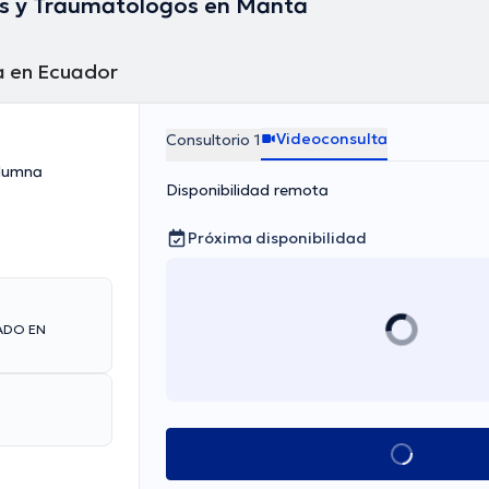
s y Traumatólogos en Manta
a en Ecuador
Videoconsulta
Consultorio 1
olumna
Disponibilidad remota
Próxima disponibilidad
ADO EN
Ver más horarios