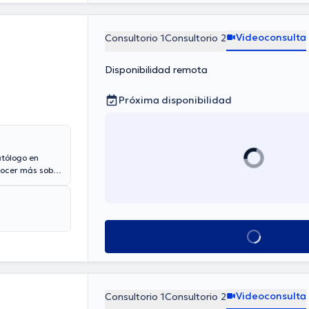
Videoconsulta
Consultorio 1
Consultorio 2
Disponibilidad remota
Próxima disponibilidad
tólogo en
nocer más sobre
ulta.
ier
s Valdivieso
Ver más horarios
Videoconsulta
Consultorio 1
Consultorio 2