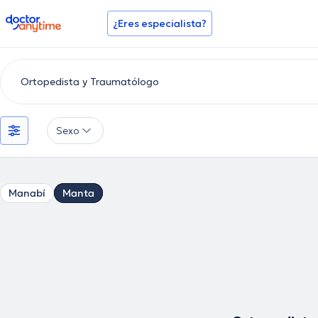
doctoranytime
¿Eres especialista?
Sexo
Manabí
Manta