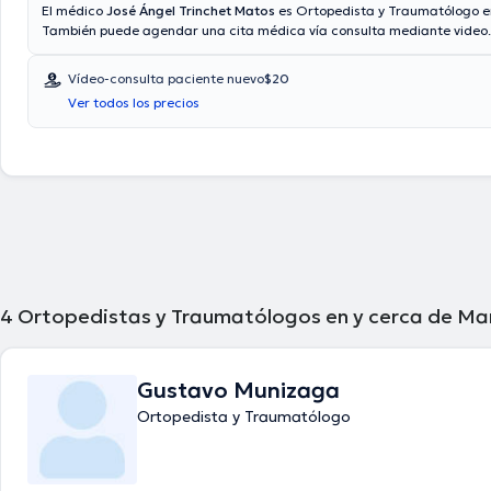
El médico
José Ángel Trinchet Matos
es Ortopedista y Traumatólogo e
También puede agendar una cita médica vía consulta mediante video
tales como Consulta privada, Vía reembolso con cualquier asegurador
aceptadas. El precio de la consulta con el doctor José Ángel Trinchet 
Vídeo-consulta paciente nuevo
$20
$20.
Ver todos los precios
4
Ortopedistas y Traumatólogos en y cerca de M
Gustavo Munizaga
Ortopedista y Traumatólogo