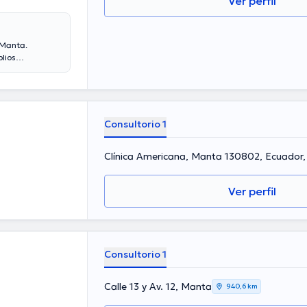
Ver perfil
 Manta.
lios
de experiencia
 diversas
conferencias
ción y ha
Consultorio 1
Clínica Americana, Manta 130802, Ecuador
Ver perfil
Consultorio 1
Calle 13 y Av. 12, Manta
940,6 km