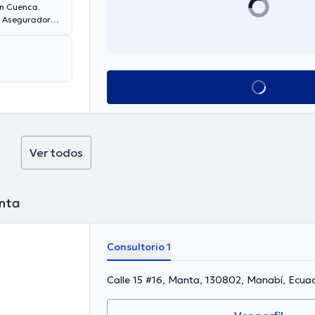
n Cuenca.
. Aseguradoras
a son
Matos es de
Ver más horarios
Ver todos
anta
Consultorio 1
Calle 15 #16, Manta, 130802, Manabí, Ec