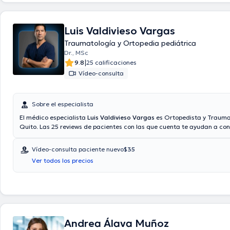
Luis Valdivieso Vargas
Traumatología y Ortopedia pediátrica
Dr., MSc
|
9.8
25 calificaciones
Vídeo-consulta
Sobre el especialista
El médico especialista
Luis Valdivieso Vargas
es Ortopedista y Trauma
Quito. Las 25 reviews de pacientes con las que cuenta te ayudan a co
él. También tiene la opción de agendar una cita médica vía video-cons
Aseguradoras tales como Consulta privada, Vía reembolso con cualqu
Vídeo-consulta paciente nuevo
$35
aseguradora son aceptadas. El precio de la consulta con el médico Lui
Ver todos los precios
Vargas es de $40.
Andrea Álava Muñoz