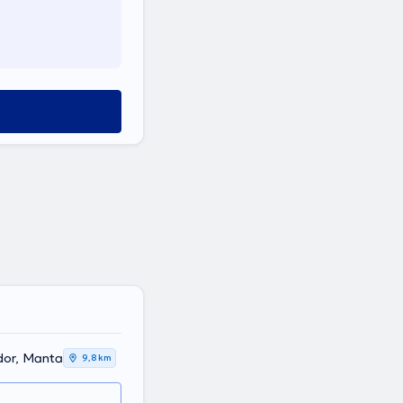
uador, Manta
9,8 km