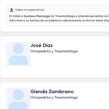
Sobre el especialista
El médico
Gustavo Munizaga
es Traumatólogo y atiende pacientes en
Adicional a su formación académica sobresaliente, el doctor tiene amp
conocimientos en su área de especialidad. El doctor tiene varios años 
laboral en su disciplina. Asimismo, él ha participado como miembro de
asociaciones médicas. Gustavo Munizaga ha compartido en diversas 
con el fin de tener una formación continua en su campo de especializa
compartido numerosas ediciones.
José Díaz
Ortopedista y Traumatólogo
Glenda Zambrano
Ortopedista y Traumatólogo