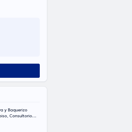
va y Baquerizo
piso, Consultorio
ayaquil., Guayaquil