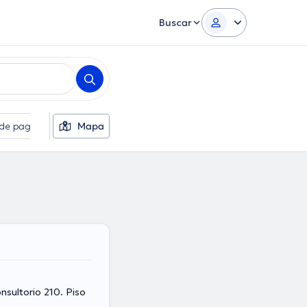
Buscar
de pago
Filtros suplementarios
Mapa
Idiomas
Sexo
nsultorio 210. Piso