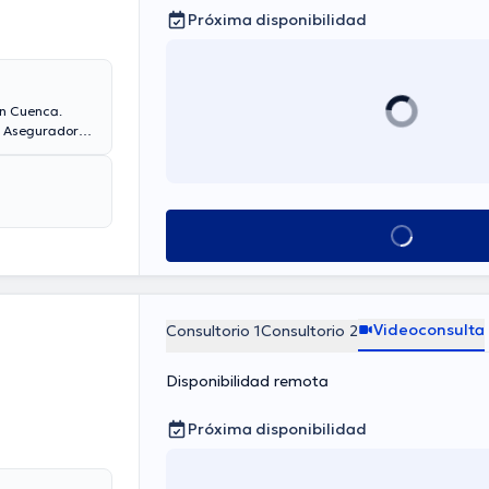
Próxima disponibilidad
n Cuenca.
. Aseguradoras
a son
Matos es de
Ver más horarios
Videoconsulta
Consultorio 1
Consultorio 2
Disponibilidad remota
Próxima disponibilidad