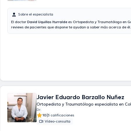
Sobre el especialista
El doctor
David Uquillas Iturralde
es Ortopedista y Traumatólogo en Gu
reviews de pacientes que dispone te ayudan a saber más acerca de él.
acepta citas con las siguientes aseguradoras: Latina salud, Vumi Lati
Javier Eduardo Barzallo Nuñez
Ortopedista y Traumatólogo especialista en C
Dr.
|
10
3 calificaciones
Vídeo-consulta