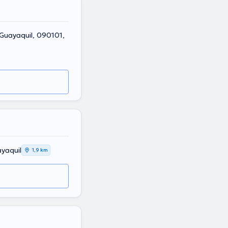
 Guayaquil, 090101,
ayaquil
1,9 km