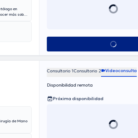
tólogo en
nocer más sobre
ulta.
ier
s Valdivieso
Ver más horarios
Videoconsulta
Consultorio 1
Consultorio 2
Disponibilidad remota
Próxima disponibilidad
Cirugía de Mano