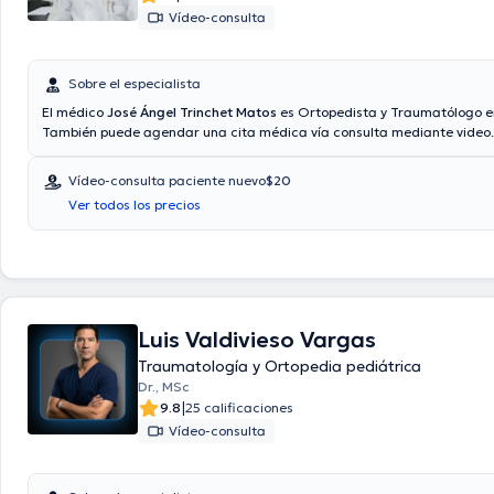
Vídeo-consulta
Sobre el especialista
El médico
José Ángel Trinchet Matos
es Ortopedista y Traumatólogo e
También puede agendar una cita médica vía consulta mediante video
tales como Consulta privada, Vía reembolso con cualquier asegurador
aceptadas. El precio de la consulta con el doctor José Ángel Trinchet 
Vídeo-consulta paciente nuevo
$20
$20.
Ver todos los precios
Luis Valdivieso Vargas
Traumatología y Ortopedia pediátrica
Dr., MSc
|
9.8
25 calificaciones
Vídeo-consulta