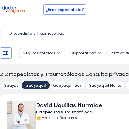
doctoranytime
¿Eres especialista?
Seguros médicos
Disponibilidad
Motivo d
2
Ortopedistas y Traumatólogos Consulta privada
Guayas
Guayaquil
Guayaquil Sur
Guayaquil Norte
David Uquillas Iturralde
Ortopedista y Traumatólogo
|
9.9
74 calificaciones