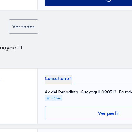
Ver todos
uayaquil
Consultorio 1
o
Av del Periodista, Guayaquil 090512, Ecuad
3,9 km
Ver perfil