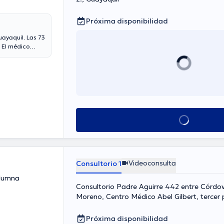
Próxima disponibilidad
ayaquil. Las 73
 El médico
na.
Ver más horarios
Videoconsulta
Consultorio 1
olumna
Consultorio Padre Aguirre 442 entre Córdo
Moreno, Centro Médico Abel Gilbert, tercer 
304. Frente a la emergencia de la Clínica Gu
Próxima disponibilidad