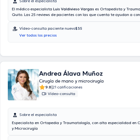
Sobre el especialista
El médico especialista
Luis Valdivieso Vargas
es Ortopedista y Trauma
Quito. Las 25 reviews de pacientes con las que cuenta te ayudan a co
él. También tiene la opción de agendar una cita médica vía video-cons
Aseguradoras tales como Consulta privada, Vía reembolso con cualqu
Vídeo-consulta paciente nuevo
$35
aseguradora son aceptadas. El precio de la consulta con el médico Lui
Ver todos los precios
Vargas es de $40.
Andrea Álava Muñoz
Cirugía de mano y microcirugía
|
9.8
21 calificaciones
Vídeo-consulta
Sobre el especialista
Especialista en Ortopedia y Traumatología, con alta especialidad en 
y Microcirugía