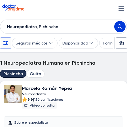
doctoranytime
Neuropediatra, Pichincha
Seguros médicos
Disponibilidad
Formas de 
1
Neuropediatra Humana en Pichincha
Pichincha
Quito
Marcelo Román Yépez
Neuropediatra
|
9.9
156 calificaciones
Vídeo-consulta
Sobre el especialista