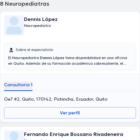
8
Neuropediatras
Dennis López
Neuropediatra
Sobre el especialista
El Neuropediatra
Dennis López
tiene disponibilidad en una oficina
en Quito. Además de su formación académica sobresaliente, el
doctor tiene varios años de experiencia en su área de especialidad.
El profesional de la salud cuenta con muchos años de experiencia
laboral en su disciplina. De igual forma, él se ha desempeñado como
Consultorio 1
miembro de diversas asociaciones médicas. Dennis López ha
contribuido en incontables conferencias con el objetivo de tener una
formación continua en su ámbito de especialización y ha difundido
Oe7 #2, Quito, 170142, Pichincha, Ecuador, Quito
diversas publicaciones.
Ver perfil
Fernando Enrique Bossano Rivadeneira