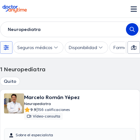
doctoranytime
Neuropediatra
Seguros médicos
Disponibilidad
Formas de 
1
Neuropediatra
Quito
Marcelo Román Yépez
Neuropediatra
|
9.9
156 calificaciones
Vídeo-consulta
Sobre el especialista