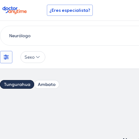
doctoranytime
¿Eres especialista?
Sexo
Tungurahua
Ambato