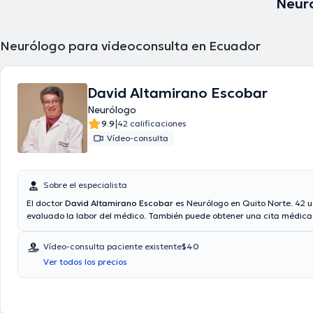
Neur
Neurólogo para videoconsulta en Ecuador
David Altamirano Escobar
Neurólogo
|
9.9
42 calificaciones
Vídeo-consulta
Sobre el especialista
El doctor
David Altamirano Escobar
es Neurólogo en Quito Norte. 42 u
evaluado la labor del médico. También puede obtener una cita médica 
consulta. Aseguradoras tales como Consulta privada, Vía reembolso c
aseguradora son aceptadas. El precio de la consulta con el médico es
Vídeo-consulta paciente existente
$40
Altamirano Escobar es de $50. Algunos de los servicios médicos ofreci
Ver todos los precios
consultorio son: Electroencefalograma.