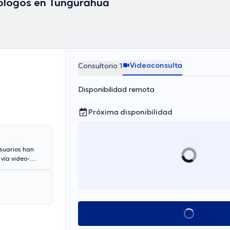
ólogos en Tungurahua
Videoconsulta
Consultorio 1
Disponibilidad remota
Próxima disponibilidad
suarios han
vía video-
on cualquier
pecialista David
dos en el
Ver más horarios