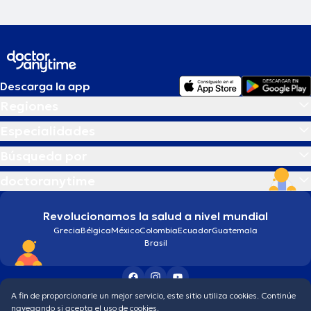
Descarga la app
Regiones
Especialidades
Búsqueda por
doctoranytime
Revolucionamos la salud a nivel mundial
Grecia
Bélgica
México
Colombia
Ecuador
Guatemala
Brasil
A fin de proporcionarle un mejor servicio, este sitio utiliza cookies. Continúe
Condiciones generales
Política de protección de los datos personales
navegando si acepta el uso de cookies.