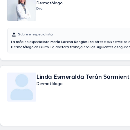
Dermatólogo
Dra.
Sobre el especialista
La médico especialista
María Lorena Rangles Iza
ofrece sus servicios
Dermatólogo en Quito. La doctora trabaja con las siguientes asegura
Confiamed SA, Ecuasanitas, Saludsa. En su consultorio abarca todo lo
con Caída del cabello, Peeling, Psoriasis, Tratamiento de acné.
Linda Esmeralda Terán Sarmien
Dermatólogo