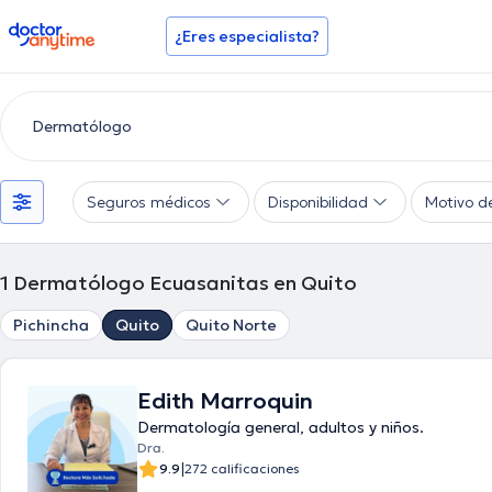
doctoranytime
¿Eres especialista?
Seguros médicos
Disponibilidad
Motivo d
1
Dermatólogo Ecuasanitas en Quito
Pichincha
Quito
Quito Norte
Edith Marroquin
Dermatología general, adultos y niños.
Dra.
|
9.9
272 calificaciones