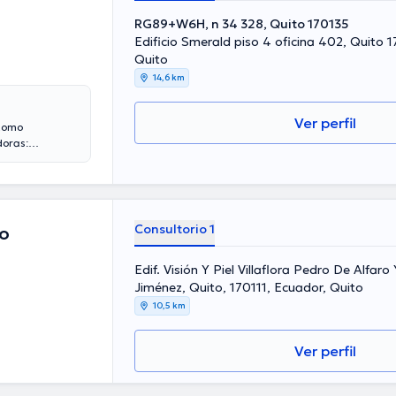
RG89+W6H, n 34 328, Quito 170135
Edificio Smerald piso 4 oficina 402, Quito 
Quito
14,6 km
Ver perfil
 como
doras:
 relacionado
Consultorio 1
to
Edif. Visión Y Piel Villaflora Pedro De Alfaro
Jiménez, Quito, 170111, Ecuador, Quito
10,5 km
Ver perfil