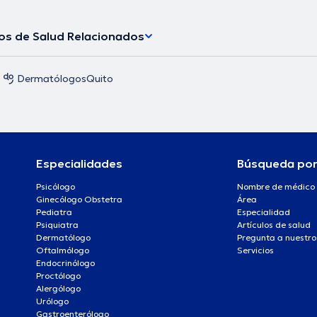
los de Salud Relacionados
Dermatólogos
Quito
Especialidades
Búsqueda po
Psicólogo
Nombre de médico
Ginecólogo Obstetra
Área
Pediatra
Especialidad
Psiquiatra
Artículos de salud
Dermatólogo
Pregunta a nuestro
Oftalmólogo
Servicios
Endocrinólogo
Proctólogo
Alergólogo
Urólogo
Gastroenterólogo