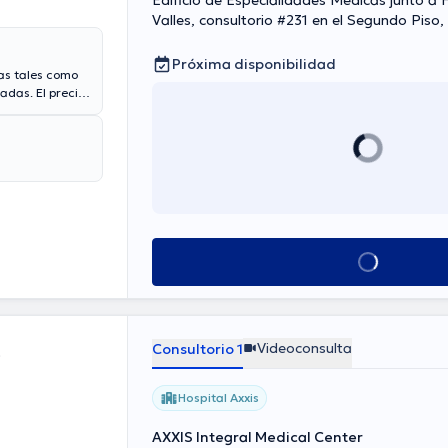
Edificio de Especialidades Médicas junto a H
Valles, consultorio #231 en el Segun
Próxima disponibilidad
as tales como
adas. El precio
$60. Algunos de
 Peeling,
Ver más horarios
Videoconsulta
Consultorio 1
e
Hospital Axxis
AXXIS Integral Medical Center