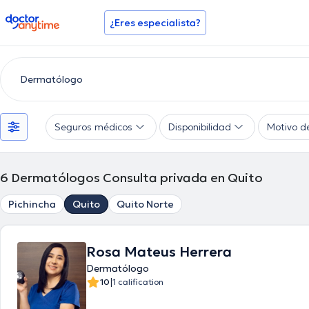
doctoranytime
¿Eres especialista?
Seguros médicos
Disponibilidad
Motivo d
6
Dermatólogos Consulta privada en Quito
Pichincha
Quito
Quito Norte
Rosa Mateus Herrera
Dermatólogo
|
10
1 calification