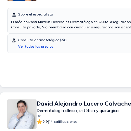
Sobre el especialista
El médico
Rosa Mateus Herrera
es Dermatólogo en Quito. Asegurador
Consulta privada, Vía reembolso con cualquier aseguradora son acept
de la consulta con el médico especialista Rosa Mateus Herrera es de 
los servicios médicos ofrecidos en el consultorio son: Caída del cabello,
Consulta dermatológica
$60
Psoriasis, Tratamiento de acné.
Ver todos los precios
David Alejandro Lucero Calvach
Dermatología clínica, estética y quirúrgica
Dr.
|
9.9
14 calificaciones