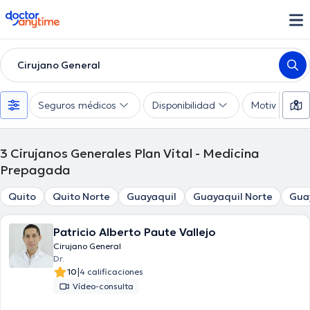
doctoranytime
Cirujano General
Seguros médicos
Disponibilidad
Motivo de co
3
Cirujanos Generales Plan Vital - Medicina
Prepagada
Quito
Quito Norte
Guayaquil
Guayaquil Norte
Gua
Patricio Alberto Paute Vallejo
Cirujano General
Dr.
|
10
4 calificaciones
Vídeo-consulta