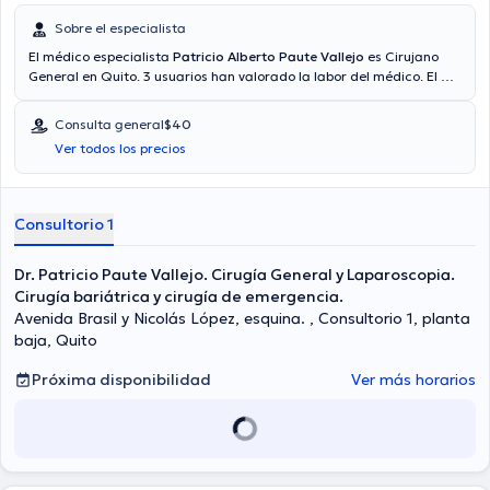
Sobre el especialista
El médico especialista
Patricio Alberto Paute Vallejo
es Cirujano
General en Quito. 3 usuarios han valorado la labor del médico. El Dr.
cuenta con servicio de video-consulta. El médico proporciona
mejores precios con las siguientes aseguradoras: Consulta privada,
Consulta general
$40
Plan Vital - Medicina Prepagada, Vía reembolso con cualquier
Ver todos los precios
aseguradora. El precio de la consulta con el médico Patricio Alberto
Paute Vallejo es de $40. Algunos de los servicios médicos ofrecidos
en el consultorio son: Apendicitis, Cirugía digestiva, Hernias, Cirugía
de vesícula biliar.
Consultorio 1
Dr. Patricio Paute Vallejo. Cirugía General y Laparoscopia.
Cirugía bariátrica y cirugía de emergencia.
Avenida Brasil y Nicolás López, esquina. , Consultorio 1, planta
baja, Quito
Próxima disponibilidad
Ver más horarios