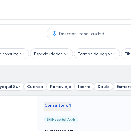
e consulta
Especialidades
Formas de pago
Fil
yaquil Sur
Cuenca
Portoviejo
Ibarra
Daule
Esmer
Consultorio 1
Hospital Axxis