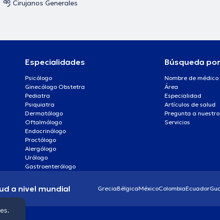
Cirujanos Generales
Especialidades
Búsqueda po
Psicólogo
Nombre de médico
Ginecólogo Obstetra
Área
Pediatra
Especialidad
Psiquiatra
Artículos de salud
Dermatólogo
Pregunta a nuestro
Oftalmólogo
Servicios
Endocrinólogo
Proctólogo
Alergólogo
Urólogo
Gastroenterólogo
ud a nivel mundial
Grecia
Bélgica
México
Colombia
Ecuador
Gu
ies.