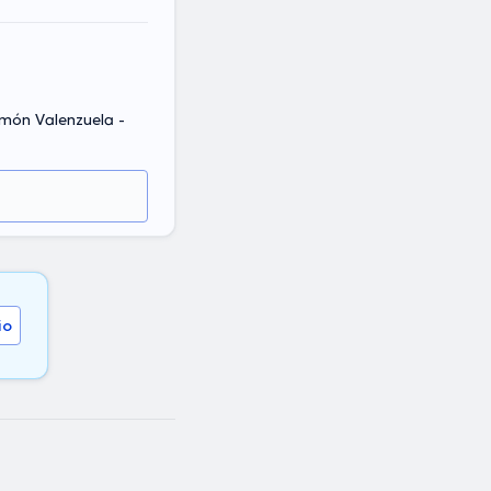
imón Valenzuela -
io