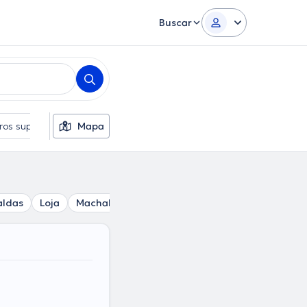
Buscar
tros suplementarios
Mapa
Idiomas
Sexo
aldas
Loja
Machala
Samborondón
Ambato