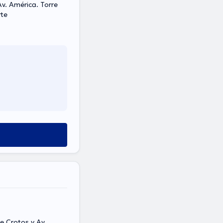
v. América. Torre
rte
e Crotos y Av.