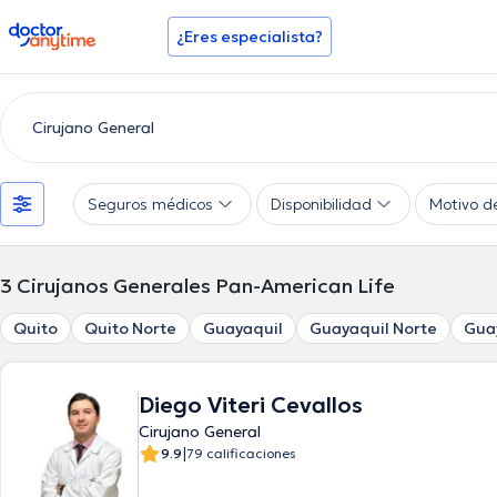
doctoranytime
¿Eres especialista?
Seguros médicos
Disponibilidad
Motivo d
3
Cirujanos Generales Pan-American Life
Quito
Quito Norte
Guayaquil
Guayaquil Norte
Gua
Diego Viteri Cevallos
Cirujano General
|
9.9
79 calificaciones