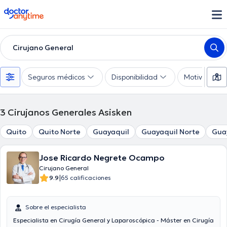
doctoranytime
Cirujano General
Seguros médicos
Disponibilidad
Motivo de co
3
Cirujanos Generales Asisken
Quito
Quito Norte
Guayaquil
Guayaquil Norte
Gua
Jose Ricardo Negrete Ocampo
Cirujano General
|
9.9
65 calificaciones
Sobre el especialista
Especialista en Cirugía General y Laparoscópica - Máster en Cirugía