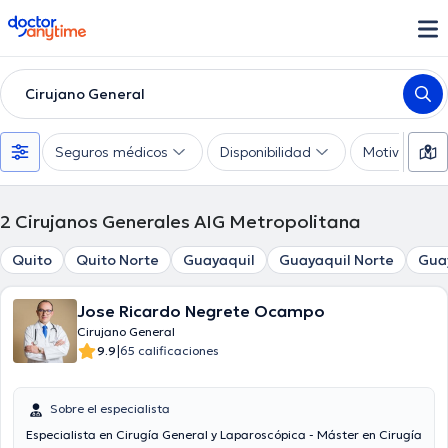
doctoranytime
Cirujano General
Seguros médicos
Disponibilidad
Motivo de co
2
Cirujanos Generales AIG Metropolitana
Quito
Quito Norte
Guayaquil
Guayaquil Norte
Gua
Jose Ricardo Negrete Ocampo
Cirujano General
|
9.9
65 calificaciones
Sobre el especialista
Especialista en Cirugía General y Laparoscópica - Máster en Cirugía