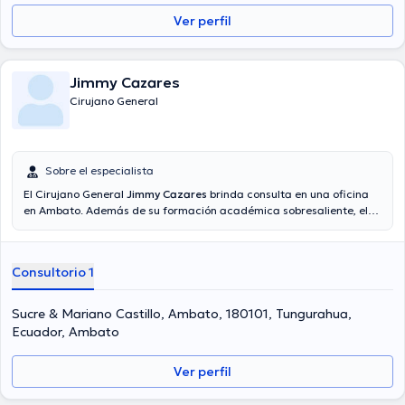
Ver perfil
Jimmy Cazares
Cirujano General
Sobre el especialista
El Cirujano General
Jimmy Cazares
brinda consulta en una oficina
en Ambato. Además de su formación académica sobresaliente, el
doctor tiene experiencia en su área de especialidad. El profesional
de la salud tiene varios años de experiencia laboral en su área de
especialización. Por otro lado, él se ha desempeñado como miembro
Consultorio 1
de diversas asociaciones médicas. Jimmy Cazares ha formado
parte en abundantes conferencias con miras a tener una formación
continua en su disciplina de especialización y ha compartido
Sucre & Mariano Castillo, Ambato, 180101, Tungurahua,
diferentes ediciones.
Ecuador, Ambato
Ver perfil