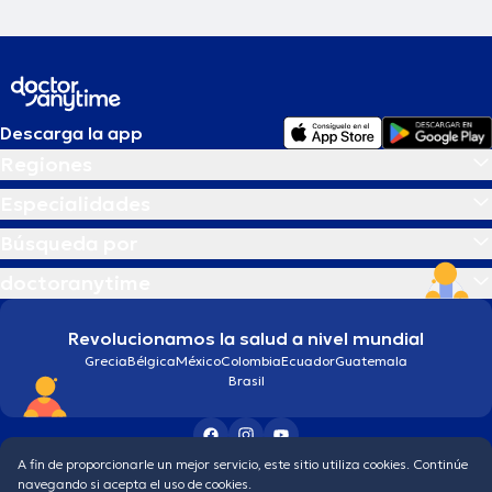
Descarga la app
Regiones
Especialidades
Búsqueda por
doctoranytime
Revolucionamos la salud a nivel mundial
Grecia
Bélgica
México
Colombia
Ecuador
Guatemala
Brasil
A fin de proporcionarle un mejor servicio, este sitio utiliza cookies. Continúe
Condiciones generales
Política de protección de los datos personales
navegando si acepta el uso de cookies.