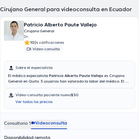
Cirujano General para videoconsulta en Ecuador
Patricio Alberto Paute Vallejo
Cirujano General
Dr.
|
10
4 calificaciones
Vídeo-consulta
Sobre el especialista
El médico especialista
Patricio Alberto Paute Vallejo
es Cirujano
General en Quito. 3 usuarios han valorado la labor del médico. El Dr.
cuenta con servicio de video-consulta. El médico proporciona
mejores precios con las siguientes aseguradoras: Consulta privada,
Vídeo-consulta paciente nuevo
$30
Plan Vital - Medicina Prepagada, Vía reembolso con cualquier
Ver todos los precios
aseguradora. El precio de la consulta con el médico Patricio Alberto
Paute Vallejo es de $40. Algunos de los servicios médicos ofrecidos
en el consultorio son: Apendicitis, Cirugía digestiva, Hernias, Cirugía
de vesícula biliar.
Videoconsulta
Consultorio 1
Disponibilidad remota