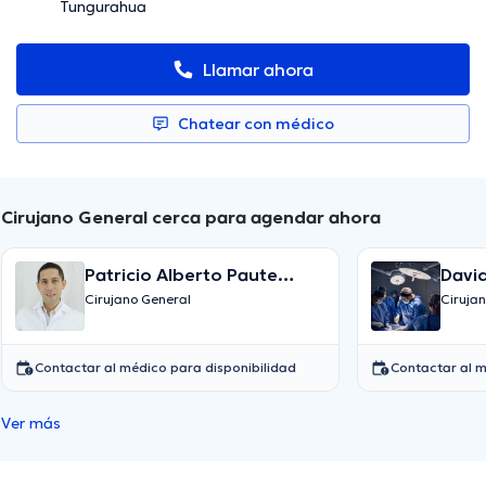
Tungurahua
Llamar ahora
Chatear con médico
Cirujano General cerca para agendar ahora
Patricio Alberto Paute
David
Vallejo
Gaho
Cirujano General
Ciruja
Contactar al médico para disponibilidad
Contactar al m
Ver más