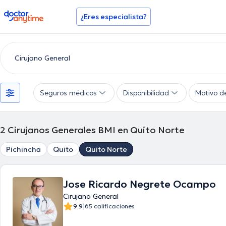
doctoranytime
¿Eres especialista?
Seguros médicos
Disponibilidad
Motivo d
2
Cirujanos Generales BMI en Quito Norte
Pichincha
Quito
Quito Norte
Jose Ricardo Negrete Ocampo
Cirujano General
|
9.9
65 calificaciones