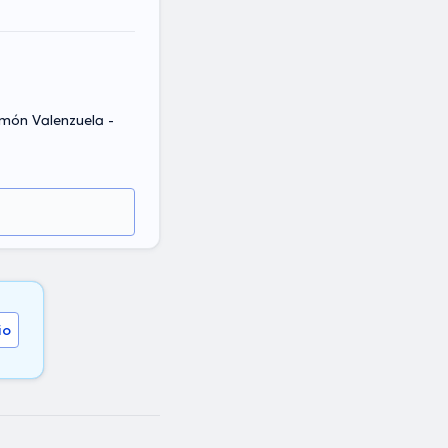
imón Valenzuela -
io