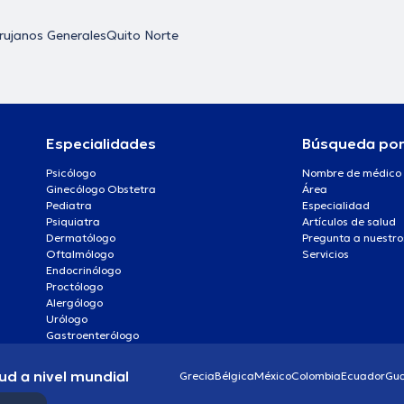
rujanos Generales
Quito Norte
Especialidades
Búsqueda po
Psicólogo
Nombre de médico
Ginecólogo Obstetra
Área
Pediatra
Especialidad
Psiquiatra
Artículos de salud
Dermatólogo
Pregunta a nuestro
Oftalmólogo
Servicios
Endocrinólogo
Proctólogo
Alergólogo
Urólogo
Gastroenterólogo
ud a nivel mundial
Grecia
Bélgica
México
Colombia
Ecuador
Gu