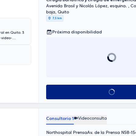
Avenida Brasil y Nicolás López, esquina. , Co
baja, Quito
7,5 km
Próxima disponibilidad
al en Quito. 3
e video-
eguradoras:
 cualquier
ute Vallejo es
: Apendicitis,
Ver más horarios
Videoconsulta
Consultorio 1
Northospital PrensaAv. de la Prensa N58-15