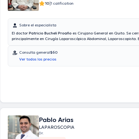
|
10
1 calification
Sobre el especialista
El doctor
Patricio Bucheli Proaño
es Cirujano General en Quito. Se cen
principalmente en Cirugía Laparoscópica Abdominal, Laparoscopista. E
proporciona mejores precios con las siguientes aseguradoras: Consulta
precio de la consulta con el doctor Patricio Bucheli Proaño es de $60. 
Consulta general
$60
consultorio abarca todo lo relacionado con Cirugía de vesícula biliar, A
Ver todos los precios
Hernias, Cirugía digestiva.
Pablo Arias
LAPAROSCOPIA
Dr.