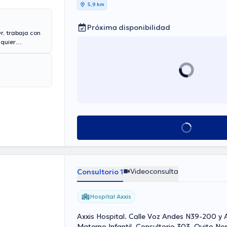
Quito
5,9 km
Próxima disponibilidad
r. trabaja con
lquier
és Esteban Pinto
icitis, Cirugía
Ver más horarios
Videoconsulta
Consultorio 1
Hospital Axxis
Axxis Hospital. Calle Voz Andes N39-200 y A
Materno Infantil, Consultorio 303, Quito No