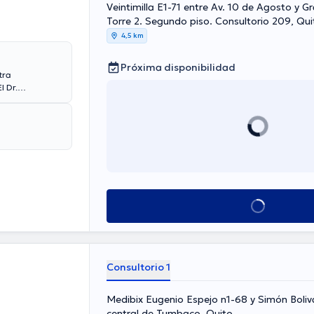
Veintimilla E1-71 entre Av. 10 de Agosto y Gr
Torre 2. Segundo piso. Consultorio 209, Qui
4,5 km
Próxima disponibilidad
tra
l Dr.
 privada. El
En su
pendicitis,
Ver más horarios
Consultorio 1
Medibix Eugenio Espejo n1-68 y Simón Boliv
central de Tumbaco, Quito