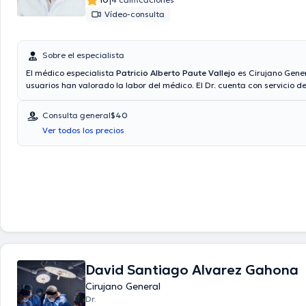
|
Vídeo-consulta
Sobre el especialista
El médico especialista
Patricio Alberto Paute Vallejo
es Cirujano Gener
usuarios han valorado la labor del médico. El Dr. cuenta con servicio d
consulta. El médico proporciona mejores precios con las siguientes as
Consulta privada, Plan Vital - Medicina Prepagada, Vía reembolso con
Consulta general
$40
aseguradora. El precio de la consulta con el médico Patricio Alberto Pa
Ver todos los precios
de $40. Algunos de los servicios médicos ofrecidos en el consultorio son
Cirugía digestiva, Hernias, Cirugía de vesícula biliar.
David Santiago Alvarez Gahona
Cirujano General
Dr.