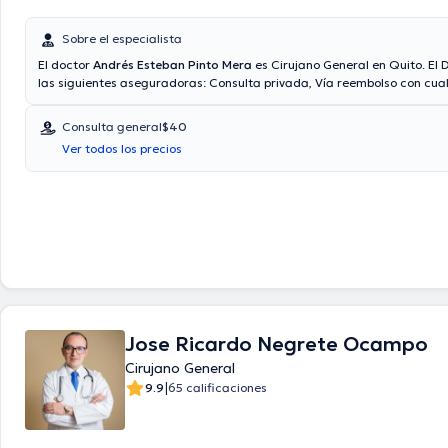
Sobre el especialista
El doctor
Andrés Esteban Pinto Mera
es Cirujano General en Quito. El D
las siguientes aseguradoras: Consulta privada, Vía reembolso con cua
aseguradora. El precio de la consulta con el médico especialista Andr
Mera es de $40. En su consultorio abarca todo lo relacionado con Apend
Consulta general
$40
digestiva, Hernias, Cirugía de vesícula biliar.
Ver todos los precios
Jose Ricardo Negrete Ocampo
Cirujano General
|
9.9
65 calificaciones