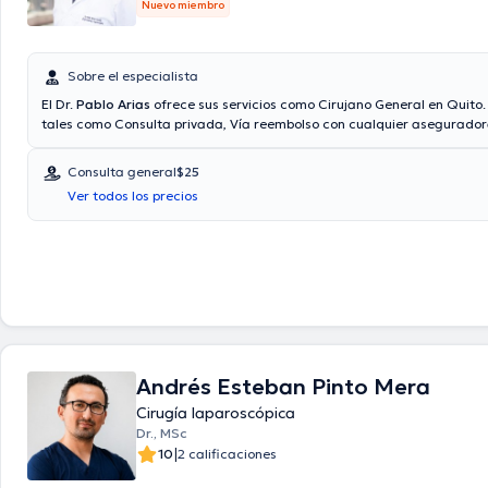
Nuevo miembro
Sobre el especialista
El Dr.
Pablo Arias
ofrece sus servicios como Cirujano General en Quito
tales como Consulta privada, Vía reembolso con cualquier asegurador
aceptadas. El precio de la consulta con el Dr. Pablo Arias es de $25.
Consulta general
$25
Ver todos los precios
Andrés Esteban Pinto Mera
Cirugía laparoscópica
Dr., MSc
|
10
2 calificaciones