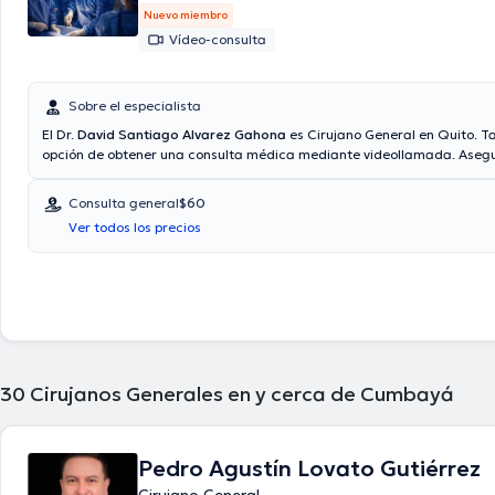
Nuevo miembro
Vídeo-consulta
Sobre el especialista
El Dr.
David Santiago Alvarez Gahona
es Cirujano General en Quito. T
opción de obtener una consulta médica mediante videollamada. Aseg
como Consulta privada, Vía reembolso con cualquier aseguradora son
precio de la consulta con el médico especialista David Santiago Alva
Consulta general
$60
$60.
Ver todos los precios
30
Cirujanos Generales en y cerca de Cumbayá
Pedro Agustín Lovato Gutiérrez