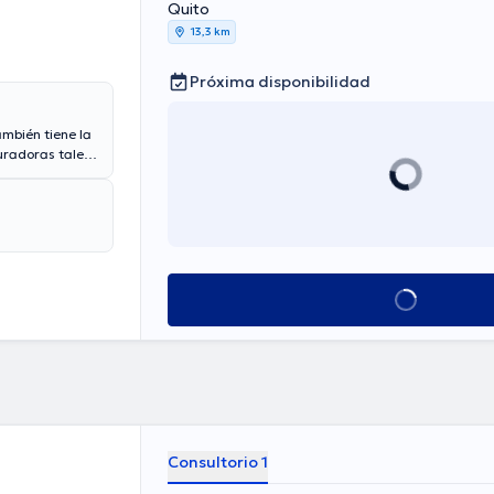
Quito
13,3 km
Próxima disponibilidad
ambién tiene la
uradoras tales
 aceptadas. El
rez Gahona es de
Ver más horarios
Consultorio 1