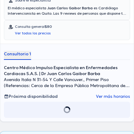
Sobre el especialista
El médico especialista
Juan Carlos Gaibor Barba
es Cardiólogo
Intervencionista en Quito. Las 9 reviews de personas que dispone te
ayudan a conocer más acerca de él. El médico trabaja con las
siguientes aseguradoras: Consulta privada, Vía reembolso con
Consulta general
$80
cualquier aseguradora. El precio de la consulta con el doctor Juan
Ver todos los precios
Carlos Gaibor Barba es de $80.
Consultorio 1
Centro Médico Impulso Especialista en Enfermedades
Cardiacas S.A.S. | Dr Juan Carlos Gaibor Barba
Avenida Italia N 31-54 Y Calle Vancuver., Primer Piso
(Referencias: Cerca de la Empresa Pública Metropolitana de
Agua Potable EPMAPS), Quito
Próxima disponibilidad
Ver más horarios