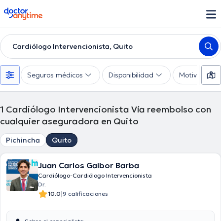
doctoranytime
Cardiólogo Intervencionista, Quito
Seguros médicos
Disponibilidad
Motivo de co
1
Cardiólogo Intervencionista Vía reembolso con
cualquier aseguradora en Quito
Pichincha
Quito
Juan Carlos Gaibor Barba
Cardiólogo-Cardiólogo Intervencionista
Dr.
|
10.0
9 calificaciones