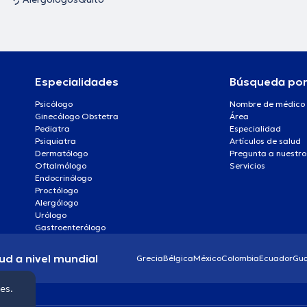
Especialidades
Búsqueda po
Psicólogo
Nombre de médico
Ginecólogo Obstetra
Área
Pediatra
Especialidad
Psiquiatra
Artículos de salud
Dermatólogo
Pregunta a nuestro
Oftalmólogo
Servicios
Endocrinólogo
Proctólogo
Alergólogo
Urólogo
Gastroenterólogo
ud a nivel mundial
Grecia
Bélgica
México
Colombia
Ecuador
Gu
ies.