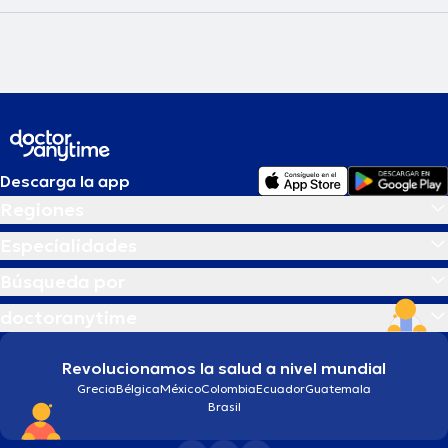
Descarga la app
Regiones
Especialidades
Búsqueda por
doctoranytime
Revolucionamos la salud a nivel mundial
Grecia
Bélgica
México
Colombia
Ecuador
Guatemala
Brasil