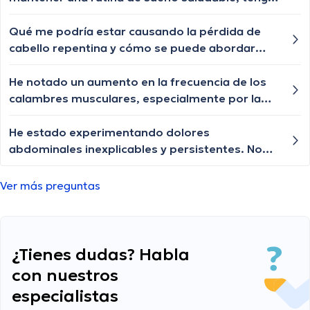
40 años, gracias.
Qué me podría estar causando la pérdida de
cabello repentina y cómo se puede abordar
este problema?
He notado un aumento en la frecuencia de los
calambres musculares, especialmente por la
noche. ¿Cuáles podrían ser las posibles causas
de estos calambres?
He estado experimentando dolores
abdominales inexplicables y persistentes. No
puedo identificar ninguna razón obvia para
esto. ¿Existen condiciones o enfermedades
Ver más preguntas
relacionadas con estos síntomas que debería
considerar?
¿Tienes dudas? Habla
con nuestros
especialistas