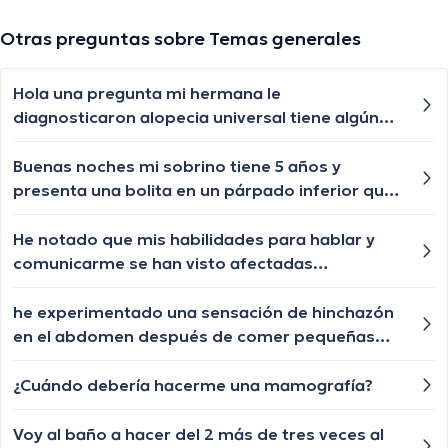
Otras preguntas sobre Temas generales
Hola una pregunta mi hermana le
diagnosticaron alopecia universal tiene algún
tratamiento para q le vuelva a crecer el cabello
las cejas y pestañas , aunque ya le están
Buenas noches mi sobrino tiene 5 años y
creciendo de a poquito pero lento y chiquititos
presenta una bolita en un párpado inferior que
pelitos blancos y unos negros con las cejas y
por momentos se desaparece y nuevamente le
pestañas igual algún tratamiento q le ayude a
vuelve aparecer, qué especialista nos puede
He notado que mis habilidades para hablar y
crecer o esa enfermedad ya no tiene
ayudar?
comunicarme se han visto afectadas
tratamiento?
recientemente. A veces tengo dificultades para
encontrar las palabras adecuadas y mi habla se
he experimentado una sensación de hinchazón
vuelve más lenta. ¿Alguien tiene alguna
en el abdomen después de comer pequeñas
sugerencia sobre lo que podría estar
cantidades de comida. ¿Cuáles podrían ser las
sucediendo y cómo puedo mejorar mi
razones detrás de esta sensación de hinchazón
¿Cuándo debería hacerme una mamografía?
capacidad de comunicación?
y cuándo debería buscar ayuda médica?
Voy al baño a hacer del 2 más de tres veces al