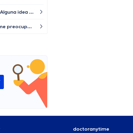
Hace unos días empecé a tener problemas para respirar. Me siento congestionado y tengo tos persistente. ¿Alguna idea de lo que podría estar causando estos síntomas y qué puedo hacer al respecto?
He notado que mi piel se ha vuelto más amarillenta últimamente, especialmente en el área de los ojos. Esto me preocupa, ya que nunca había experimentado este cambio en mi tono de piel. ¿Alguien tiene conocimiento sobre qué podría estar sucediendo y si debería buscar atención médica?
í
r
doctoranytime