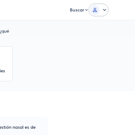
Buscar
 ¿qué
les
stión nasal es de