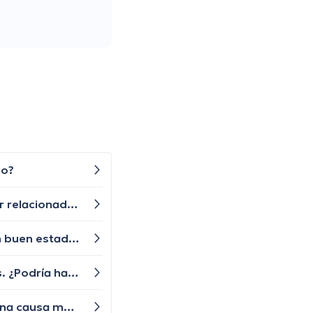
do?
Últimamente he estado teniendo problemas para concentrarme y recordar cosas simples. ¿Podría esto estar relacionado con la tiroiditis de Hashimoto? ¿Qué puedo hacer para mejorar mi memoria y concentración?
Mi tío mayor usa dentaduras postizas, ¿cuáles son los cuidados esenciales para mantener sus dentaduras en buen estado?
Hola a todos. He notado que mi aliento tiene un olor desagradable, incluso después de cepillarme los dientes. ¿Podría haber una causa médica?
Hola a todos. He notado que mis ojos están más secos de lo usual y a veces siento irritación. ¿Podría haber una causa médica?