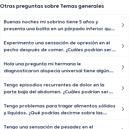
Otras preguntas sobre Temas generales
Buenas noches mi sobrino tiene 5 años y
presenta una bolita en un párpado inferior que
por momentos se desaparece y nuevamente le
vuelve aparecer, qué especialista nos puede
Experimento una sensación de opresión en el
ayudar?
pecho después de comer. ¿Cuáles podrían ser
las posibles causas de esta sensación de
opresión y cuándo debería buscar atención
Hola una pregunta mi hermana le
médica?
diagnosticaron alopecia universal tiene algún
tratamiento para q le vuelva a crecer el cabello
las cejas y pestañas , aunque ya le están
Tengo episodios recurrentes de dolor en la
creciendo de a poquito pero lento y chiquititos
parte baja del abdomen. ¿Cuáles podrían ser
pelitos blancos y unos negros con las cejas y
las posibles causas de este dolor abdominal y
pestañas igual algún tratamiento q le ayude a
cuándo debería buscar atención médica?
Tengo problemas para tragar alimentos sólidos
crecer o esa enfermedad ya no tiene
y líquidos. ¿Qué podrías decirme sobre las
tratamiento?
posibles causas de la disfagia y cuándo debería
buscar ayuda médica?
Tengo una sensación de pesadez en el