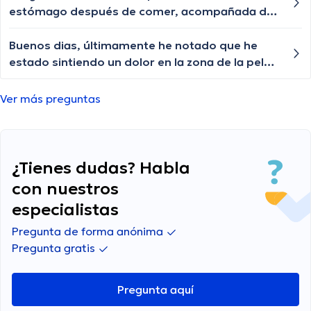
estómago después de comer, acompañada de
eructos frecuentes. ¿Cuáles podrían ser las
posibles causas de esta sensación y cuándo
Buenos dias, últimamente he notado que he
debería buscar orientación médica?
estado sintiendo un dolor en la zona de la pelvis
sin razon aparente, que puedo hacer?
Ver más preguntas
¿Tienes dudas? Habla
con nuestros
especialistas
Pregunta de forma anónima
Pregunta gratis
Pregunta aquí