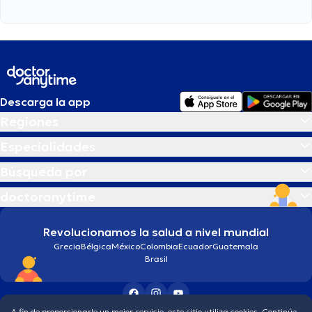
Descarga la app
Regiones
Especialidades
Búsqueda por
doctoranytime
Revolucionamos la salud a nivel mundial
Grecia
Bélgica
México
Colombia
Ecuador
Guatemala
Brasil
A fin de proporcionarle un mejor servicio, este sitio utiliza cookies. Continúe