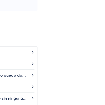
¿Es normal experimentar cambios en los patrones de sueño a medida que uno envejece? he sentido que ya no puedo dormir las mismas horas que antes
Buenos dias, ultimamente he estado experimentando cambios de humor drásticos y a veces me siento triste sin ninguna razón aparente. ¿Es esto común en la menopausia? ¿Hay algo que pueda hacer para ayudar con esto? tengo 43 años