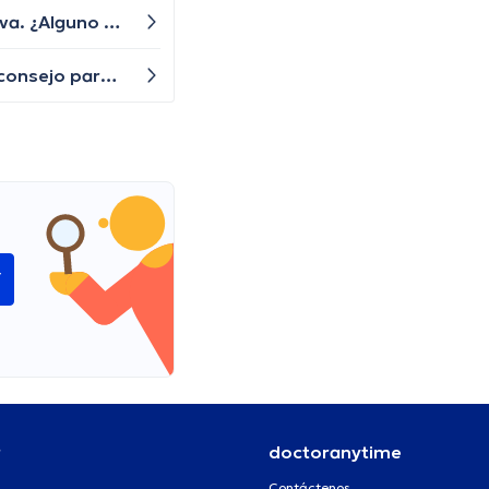
Desde hace un tiempo he tenido una tos persistente y me siento agotado. No tengo fiebre, pero la tos no se va. ¿Alguno de ustedes podría darme alguna idea sobre qué podría estar causando esta tos y cómo puedo aliviarla?
Buen día. Últimamente he estado teniendo problemas para recordar nombres y fechas importantes. ¿Algún consejo para mejorar mi memoria?
í
r
doctoranytime
Contáctenos