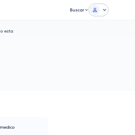
Buscar
to esta
u medico