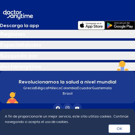
Descarga la app
Regiones
Especialidades
Búsqueda por
doctoranytime
Revolucionamos la salud a nivel mundial
Grecia
Bélgica
México
Colombia
Ecuador
Guatemala
Brasil
A fin de proporcionarle un mejor servicio, este sitio utiliza cookies. Continúe
Condiciones generales
Política de protección de los datos personales
navegando si acepta el uso de cookies.
© 2026 doctoranytime
OK