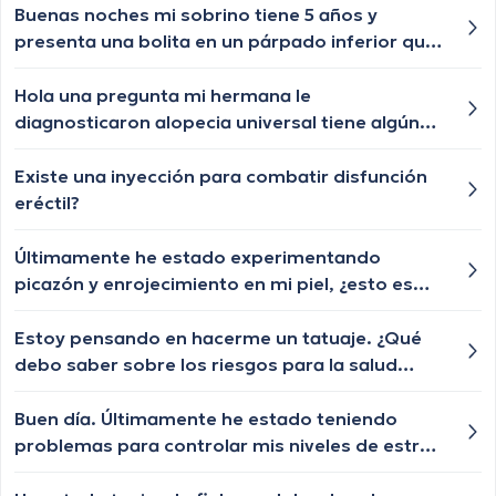
Buenas noches mi sobrino tiene 5 años y
presenta una bolita en un párpado inferior que
por momentos se desaparece y nuevamente le
vuelve aparecer, qué especialista nos puede
Hola una pregunta mi hermana le
ayudar?
diagnosticaron alopecia universal tiene algún
tratamiento para q le vuelva a crecer el cabello
las cejas y pestañas , aunque ya le están
Existe una inyección para combatir disfunción
creciendo de a poquito pero lento y chiquititos
eréctil?
pelitos blancos y unos negros con las cejas y
pestañas igual algún tratamiento q le ayude a
Últimamente he estado experimentando
crecer o esa enfermedad ya no tiene
picazón y enrojecimiento en mi piel, ¿esto es
tratamiento?
normal? No he cambiado mi rutina de cuidado
de la piel, pero me preocupa que esté
Estoy pensando en hacerme un tatuaje. ¿Qué
empeorando.
debo saber sobre los riesgos para la salud
asociados con ellos?
Buen día. Últimamente he estado teniendo
problemas para controlar mis niveles de estrés.
¿Algún consejo para manejarlo?