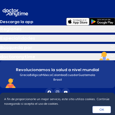
Descarga la app
Regiones
Especialidades
Búsqueda por
doctoranytime
Revolucionamos la salud a nivel mundial
Grecia
Bélgica
México
Colombia
Ecuador
Guatemala
Brasil
A fin de proporcionarle un mejor servicio, este sitio utiliza cookies. Continúe
Condiciones generales
Política de protección de los datos personales
navegando si acepta el uso de cookies.
© 2026 doctoranytime
OK