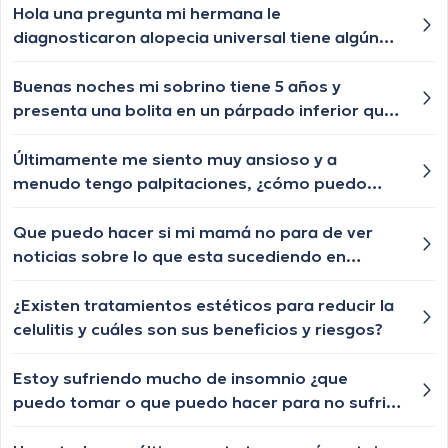
Hola una pregunta mi hermana le
diagnosticaron alopecia universal tiene algún
tratamiento para q le vuelva a crecer el cabello
las cejas y pestañas , aunque ya le están
Buenas noches mi sobrino tiene 5 años y
creciendo de a poquito pero lento y chiquititos
presenta una bolita en un párpado inferior que
pelitos blancos y unos negros con las cejas y
por momentos se desaparece y nuevamente le
pestañas igual algún tratamiento q le ayude a
vuelve aparecer, qué especialista nos puede
Últimamente me siento muy ansioso y a
crecer o esa enfermedad ya no tiene
ayudar?
menudo tengo palpitaciones, ¿cómo puedo
tratamiento?
determinar si esto es un trastorno de ansiedad
y qué puedo hacer al respecto?
Que puedo hacer si mi mamá no para de ver
noticias sobre lo que esta sucediendo en
ecuador y cada vez esta mas estresada y
asustada? como puedo ayudarla? nos está
¿Existen tratamientos estéticos para reducir la
asustando a todos
celulitis y cuáles son sus beneficios y riesgos?
Estoy sufriendo mucho de insomnio ¿que
puedo tomar o que puedo hacer para no sufrir
de esto?