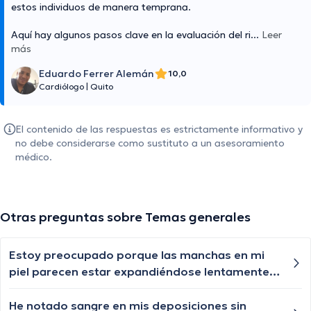
estos individuos de manera temprana.
Aquí hay algunos pasos clave en la evaluación del ri
...
Leer
más
Eduardo Ferrer Alemán
10,0
Cardiólogo
|
Quito
El contenido de las respuestas es estrictamente informativo y
no debe considerarse como sustituto a un asesoramiento
médico.
Otras preguntas sobre Temas generales
Estoy preocupado porque las manchas en mi
piel parecen estar expandiéndose lentamente.
¿Existe algún tratamiento o cuidado específico
que pueda ayudar a frenar su propagación?
He notado sangre en mis deposiciones sin