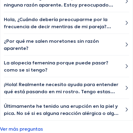
ninguna razón aparente. Estoy preocupado
porque esto no es normal para mí. ¿Qué podría
estar causando este sangrado? ¿Debería
Hola, ¿Cuándo debería preocuparme por la
buscar atención médica de inmediato?
frecuencia de decir mentiras de mi pareja?
Generalmente son mentiras pequeñas pero me
preocupa que esto pueda ir avanzando
¿Por qué me salen moretones sin razón
aparente?
La alopecia femenina porque puede pasar?
como se si tengo?
¡Hola! Realmente necesito ayuda para entender
qué está pasando en mi rostro. Tengo estas
manchas secas y descamativas que a veces se
ponen rojas. He intentado usar cremas
Últimamente he tenido una erupción en la piel y
hidratantes, pero no parecen ayudar mucho.
pica. No sé si es alguna reacción alérgica o algo
¿Algún consejo para identificar la causa y
más grave. que puede ser?
tratarlo?
Ver más preguntas