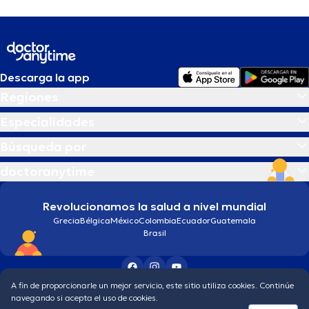
Descarga la app
Regiones
Especialidades
Búsqueda por
doctoranytime
Revolucionamos la salud a nivel mundial
Grecia
Bélgica
México
Colombia
Ecuador
Guatemala
Brasil
A fin de proporcionarle un mejor servicio, este sitio utiliza cookies. Continúe
Condiciones generales
Política de protección de los datos personales
navegando si acepta el uso de cookies.
© 2026 doctoranytime