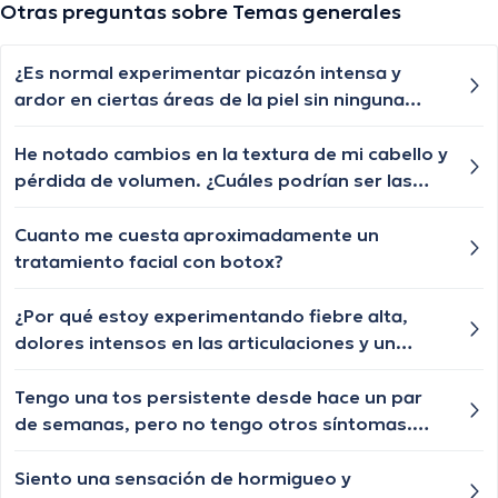
Otras preguntas sobre Temas generales
¿Es normal experimentar picazón intensa y
ardor en ciertas áreas de la piel sin ninguna
razón aparente? He intentado varios remedios
caseros, pero no han funcionado.
He notado cambios en la textura de mi cabello y
pérdida de volumen. ¿Cuáles podrían ser las
razones detrás de estos cambios en el cabello y
cuándo debería buscar atención médica?
Cuanto me cuesta aproximadamente un
tratamiento facial con botox?
¿Por qué estoy experimentando fiebre alta,
dolores intensos en las articulaciones y un
fuerte malestar general? Llevo varios días con
estos síntomas y no sé qué los está causando.
Tengo una tos persistente desde hace un par
de semanas, pero no tengo otros síntomas.
¿Debería preocuparme?
Siento una sensación de hormigueo y