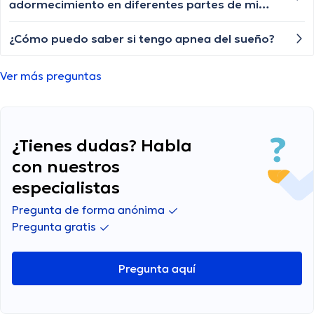
adormecimiento en diferentes partes de mi
cuerpo, especialmente en las extremidades.
¿Por qué podría estar experimentando estos
¿Cómo puedo saber si tengo apnea del sueño?
síntomas? Me preocupa que pueda ser algo
serio y necesito más información al respecto.
Ver más preguntas
¿Tienes dudas? Habla
con nuestros
especialistas
Pregunta de forma anónima
Pregunta gratis
Pregunta aquí