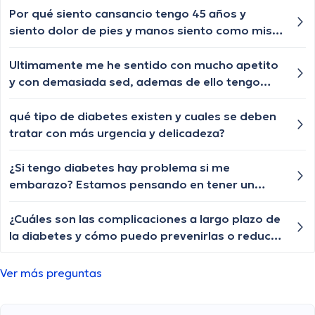
Por qué siento cansancio tengo 45 años y
siento dolor de pies y manos siento como mis
manos llenas de sangre?
Ultimamente me he sentido con mucho apetito
y con demasiada sed, ademas de ello tengo
una herida que no me quiere cicatrizar y estoy
preocupado por que pueda tener diabetes
qué tipo de diabetes existen y cuales se deben
¿que deberia hacer para evitar esto y poder
tratar con más urgencia y delicadeza?
mejorarme?
¿Si tengo diabetes hay problema si me
embarazo? Estamos pensando en tener un
primer hijo pero me preocupa como podría
afectarlo mi diabetes, la tengo desde los 15 y
¿Cuáles son las complicaciones a largo plazo de
uso una microinfusora de insulina
la diabetes y cómo puedo prevenirlas o reducir
su impacto en mi salud?
Ver más preguntas