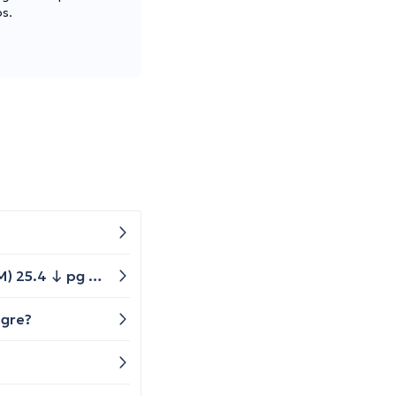
os.
Hola que implica Volumen Corpuscular Medio (VCM) 75.3 ↓ µm³ 80 - 100 Hemoglobina Corpuscular Media (HCM) 25.4 ↓ pg 27 - 31 y FT3 24.58 pg/mL ADULTOS: 1.8 - 4.2 pg/mL
ngre?