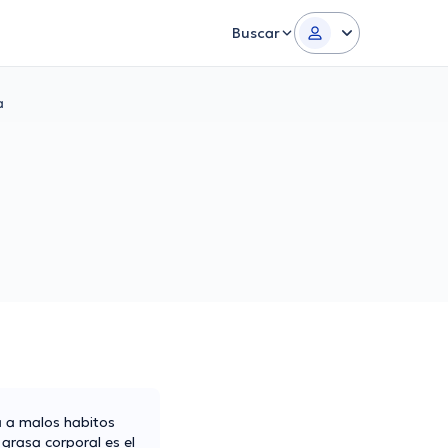
Buscar
a
a a malos habitos
a grasa corporal es el