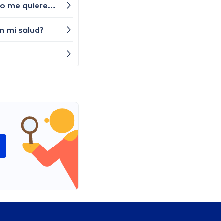
Ultimamente me he sentido con mucho apetito y con demasiada sed, ademas de ello tengo una herida que no me quiere cicatrizar y estoy preocupado por que pueda tener diabetes ¿que deberia hacer para evitar esto y poder mejorarme?
n mi salud?
í