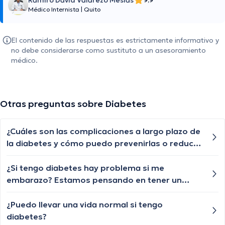
Ramiro David Valarezo Mesias
Médico Internista
|
Quito
El contenido de las respuestas es estrictamente informativo y
no debe considerarse como sustituto a un asesoramiento
médico.
Otras preguntas sobre Diabetes
¿Cuáles son las complicaciones a largo plazo de
la diabetes y cómo puedo prevenirlas o reducir
su impacto en mi salud?
¿Si tengo diabetes hay problema si me
embarazo? Estamos pensando en tener un
primer hijo pero me preocupa como podría
afectarlo mi diabetes, la tengo desde los 15 y
¿Puedo llevar una vida normal si tengo
uso una microinfusora de insulina
diabetes?