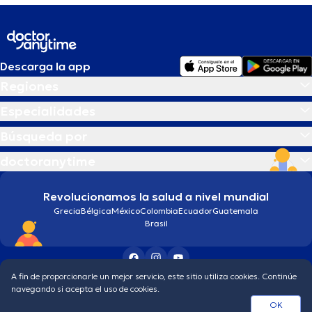
Descarga la app
Regiones
Especialidades
Búsqueda por
doctoranytime
Revolucionamos la salud a nivel mundial
Grecia
Bélgica
México
Colombia
Ecuador
Guatemala
Brasil
A fin de proporcionarle un mejor servicio, este sitio utiliza cookies. Continúe
Condiciones generales
Política de protección de los datos personales
navegando si acepta el uso de cookies.
© 2026 doctoranytime
OK