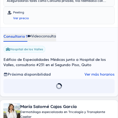
Aseguradoras tales como Consulta privada, Vía reembolso con
cualquier aseguradora son aceptadas. El precio de la consulta con
el médico especialista Rosa Mateus Herrera es de $60. Algunos de
Peeling
los servicios médicos ofrecidos en el consultorio son: Caída del
Ver precio
cabello, Peeling, Psoriasis, Tratamiento de acné.
Videoconsulta
Consultorio 1
Hospital de los Valles
Edificio de Especialidades Médicas junto a Hospital de los
Valles, consultorio #231 en el Segundo Piso, Quito
Próxima disponibilidad
Ver más horarios
María Salomé Cajas García
Dermatóloga especializada en Tricología y Transplante
Capilar