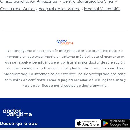
Clínica Sancho: Av. Amazonas
Centro Quirúrgico Da Vinci
Consultorio Quito
Hospital de los Valles
Medical Vision UIO
Doctoranytime es una solución integral que asiste al usuario desde el
momento en que experimenta un síntoma médico hasta el momento en
que se resuelve, permitiéndole encontrar el mejor doctor de su elección,
solicitar orientación a través de chat y hablar directamente con él por
videollamada. La información de este perfil ha sido recopilada con base
en fuentes de confianza, como la página personal de Wellington Costa y
ha sido verificada por el equipo de doctoranytime.
Descarga la app