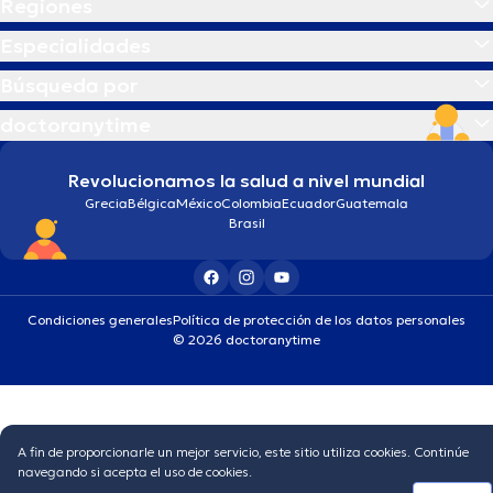
Regiones
Especialidades
Búsqueda por
doctoranytime
Revolucionamos la salud a nivel mundial
Grecia
Bélgica
México
Colombia
Ecuador
Guatemala
Brasil
Condiciones generales
Política de protección de los datos personales
© 2026 doctoranytime
A fin de proporcionarle un mejor servicio, este sitio utiliza cookies. Continúe
navegando si acepta el uso de cookies.