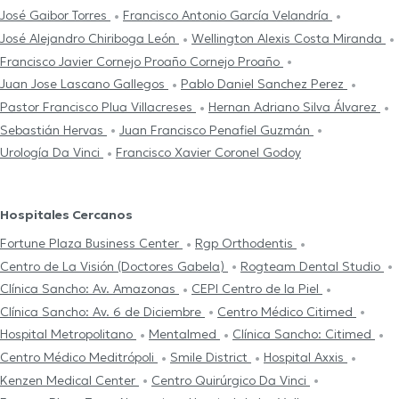
José Gaibor Torres
Francisco Antonio García Velandría
José Alejandro Chiriboga León
Wellington Alexis Costa Miranda
Francisco Javier Cornejo Proaño Cornejo Proaño
Juan Jose Lascano Gallegos
Pablo Daniel Sanchez Perez
Pastor Francisco Plua Villacreses
Hernan Adriano Silva Álvarez
Sebastián Hervas
Juan Francisco Penafiel Guzmán
Urología Da Vinci
Francisco Xavier Coronel Godoy
Hospitales Cercanos
Fortune Plaza Business Center
Rgp Orthodentis
Centro de La Visión (Doctores Gabela)
Rogteam Dental Studio
Clínica Sancho: Av. Amazonas
CEPI Centro de la Piel
Clínica Sancho: Av. 6 de Diciembre
Centro Médico Citimed
Hospital Metropolitano
Mentalmed
Clínica Sancho: Citimed
Centro Médico Meditrópoli
Smile District
Hospital Axxis
Kenzen Medical Center
Centro Quirúrgico Da Vinci