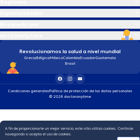
Regiones
Especialidades
Búsqueda por
doctoranytime
Revolucionamos la salud a nivel mundial
Grecia
Bélgica
México
Colombia
Ecuador
Guatemala
Brasil
Condiciones generales
Política de protección de los datos personales
© 2026 doctoranytime
A fin de proporcionarle un mejor servicio, este sitio utiliza cookies. Continúe
navegando si acepta el uso de cookies.