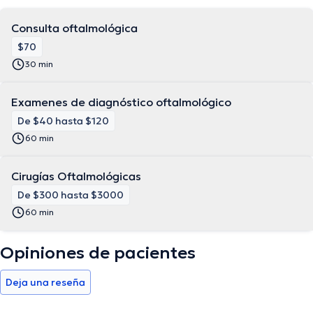
La dedicación del Dr. Byron Sancho al cuidado de la salud visual
de la comunidad ha sido objeto de constantes reconocimientos
Consulta oftalmológica
nacionales e internacionales. Como por ejemplo, el de la Cámara
de Comercio de Quito por su espíritu emprendedor y solidario.
$70
30 min
Examenes de diagnóstico oftalmológico
De $40 hasta $120
60 min
Cirugías Oftalmológicas
De $300 hasta $3000
60 min
Opiniones de pacientes
Deja una reseña