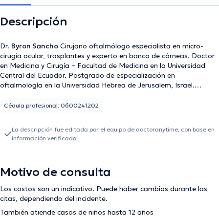
Descripción
Dr.
Byron Sancho
Cirujano oftalmólogo especialista en micro-
cirugía ocular, trasplantes y experto en banco de córneas. Doctor
en Medicina y Cirugía – Facultad de Medicina en la Universidad
Central del Ecuador. Postgrado de especialización en
oftalmología en la Universidad Hebrea de Jerusalem, Israel.
Especializado en cirugía refractiva, excimer laser, trasplantes de
córnea, estrabismo y micro-cirugía ocular en general. Por otra
Cédula profesional: 0600241202
parte, el Dr. Byron Sancho ha tenido una participación continua en
cursos de especialización, ponencias en seminarios, investigación y
La descripción fue editada por el equipo de doctoranytime, con base en
técnicas quirúrgicas en Estados Unidos, Israel y Latino-américa.
información verificada.
Actualmente es Socio Fundador de Clínica Sancho, centro
especializado en el cuidado de los ojos, el cual cuenta
actualmente con 10 médicos especialistas y subesepcialistas en
Motivo de consulta
oftalmología, brindando servicio preventivo y correctivo visual a
cientos de pacientes diariamente. Finalmente, se puede destacar
Los costos son un indicativo. Puede haber cambios durante las
que ha sido un médico enfocado a la ayuda social, con cientos de
citas, dependiendo del incidente.
brigadas de atención oftalmológica alrededor de todo el país
ayudando a miles de personas con problemas oculares y visuales.
También atiende casos de niños hasta 12 años