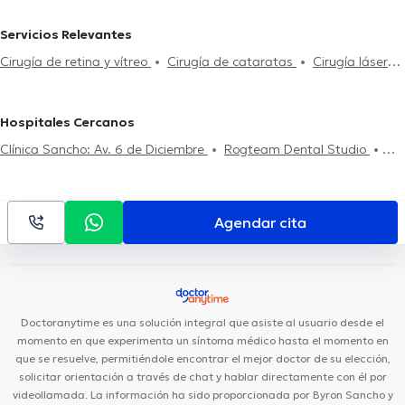
Oftalmólogos en Riobamba
Servicios Relevantes
Cirugía de retina y vítreo
Cirugía de cataratas
Cirugía láser
para miopía
Cirugía de párpados
Hospitales Cercanos
Clínica Sancho: Av. 6 de Diciembre
Rogteam Dental Studio
Smile District
Centro de La Visión (Doctores Gabela)
Rgp
Orthodentis
Fortune Plaza Business Center
CEPI Centro de la
Piel
Hospital Axxis
Kenzen Medical Center
Centro Médico
Agendar cita
Citimed
Mentalmed
Clínica Sancho: Citimed
Hospital
Metropolitano
Centro Médico Meditrópoli
Clínica Sancho: Av.
Amazonas
Centro Quirúrgico Da Vinci
Fortune Plaza Torre
Alemania
Hospital de los Valles
Consultorio Quito
Medical
Doctoranytime es una solución integral que asiste al usuario desde el
Vision UIO
momento en que experimenta un síntoma médico hasta el momento en
que se resuelve, permitiéndole encontrar el mejor doctor de su elección,
solicitar orientación a través de chat y hablar directamente con él por
videollamada. La información ha sido proporcionada por Byron Sancho y