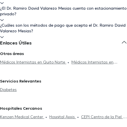
¿El Dr. Ramiro David Valarezo Mesias cuenta con estacionamiento
privado?
¿Cuáles son los métodos de pago que acepta el Dr. Ramiro David
Valarezo Mesias?
Enlaces Útiles
Otras áreas
Médicos Internistas en Quito Norte
Médicos Internistas en
Cuenca
Médicos Internistas en Quito Sur
Médicos Internistas
en Ambato
Servicios Relevantes
Diabetes
Hospitales Cercanos
Kenzen Medical Center
Hospital Axxis
CEPI Centro de la Piel
Smile District
Clínica Sancho: Av. 6 de Diciembre
Centro