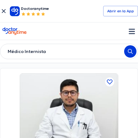
Doctoranytime
Abrir en la App
doctoranytime
Médico Internista