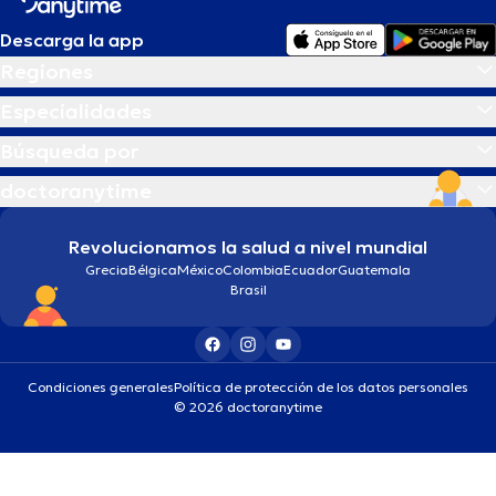
Descarga la app
Regiones
Especialidades
Búsqueda por
doctoranytime
Revolucionamos la salud a nivel mundial
Grecia
Bélgica
México
Colombia
Ecuador
Guatemala
Brasil
Condiciones generales
Política de protección de los datos personales
© 2026 doctoranytime