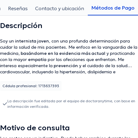
Métodos de Pago
a
Reseñas
Contacto y ubicación
Descripción
Soy un
internista joven
, con una profunda determinación para
cuidar la salud de mis pacientes. Me enfoco en la vanguardia de la
medicina
, basándome en la evidencia más actual
y practicando
con la mayor
empatía
por las afecciones que enfrentan. Me
interesa especialmente la
prevención
y el cuidado de la salud
cardiovascular, incluyendo la hipertensión, dislipidemia e
insuficiencia cardiaca
. También tengo un enfoque en la
endocrinología, con experiencia en el control de la
diabetes,
la
Cédula profesional: 1713637393
función
tiroidea
y de las glándulas suprarrenales. Además, cuento
con experiencia en el manejo de cuadros infecciosos, control de la
La descripción fue editada por el equipo de doctoranytime, con base en
enfermedad renal crónica,
el cuidado del adulto mayor,
información verificada.
electrolitos, en el manejo del dolor y cuidados paliativos. Mi
formación, adquirida tanto en grandes hospitales privados y
públicos como en instituciones extranjeras, me proporciona las
Motivo de consulta
herramientas necesarias para abordar y resolver casos médicos
complejos