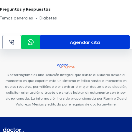
Médico Citimed
Centro Médico Meditrópoli
Mentalmed
Preguntas y Respuestas
Clínica Sancho: Citimed
Centro de La Visión (Doctores Gabela)
Temas generales
Diabetes
Rogteam Dental Studio
Hospital Metropolitano
Fortune Plaza
Business Center
Rgp Orthodentis
Fortune Plaza Torre
Alemania
Clínica Sancho: Av. Amazonas
Centro Quirúrgico Da
Agendar cita
Vinci
Consultorio Quito
Hospital de los Valles
Medical Vision
UIO
Doctoranytime es una solución integral que asiste al usuario desde el
momento en que experimenta un síntoma médico hasta el momento en
que se resuelve, permitiéndole encontrar el mejor doctor de su elección,
solicitar orientación a través de chat y hablar directamente con él por
videollamada. La información ha sido proporcionada por Ramiro David
Valarezo Mesias y editada por el equipo de doctoranytime.