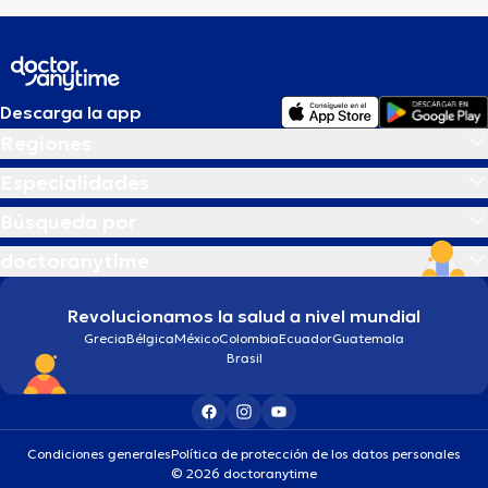
Descarga la app
Regiones
Especialidades
Búsqueda por
doctoranytime
Revolucionamos la salud a nivel mundial
Grecia
Bélgica
México
Colombia
Ecuador
Guatemala
Brasil
Condiciones generales
Política de protección de los datos personales
© 2026 doctoranytime