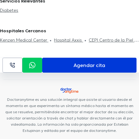
Servicios Relevantes
Diabetes
Hospitales Cercanos
Kenzen Medical Center
Hospital Axxis
CEPI Centro de la Piel
Smile District
Clínica Sancho: Av. 6 de Diciembre
Centro
Médico Citimed
Mentalmed
Centro Médico Meditrópoli
Clínica Sancho: Citimed
Centro de La Visión (Doctores Gabela)
Agendar cita
Rogteam Dental Studio
Hospital Metropolitano
Fortune Plaza
Business Center
Rgp Orthodentis
Fortune Plaza Torre
Alemania
Clínica Sancho: Av. Amazonas
Centro Quirúrgico Da
Vinci
Consultorio Quito
Hospital de los Valles
Medical Vision
Doctoranytime es una solución integral que asiste al usuario desde el
UIO
momento en que experimenta un síntoma médico hasta el momento en
que se resuelve, permitiéndole encontrar el mejor doctor de su elección,
solicitar orientación a través de chat y hablar directamente con él por
videollamada. La información ha sido proporcionada por Esteban
Estupinan y editada por el equipo de doctoranytime.