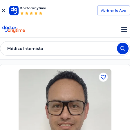
Doctoranytime
Abrir en la App
doctoranytime
Médico Internista