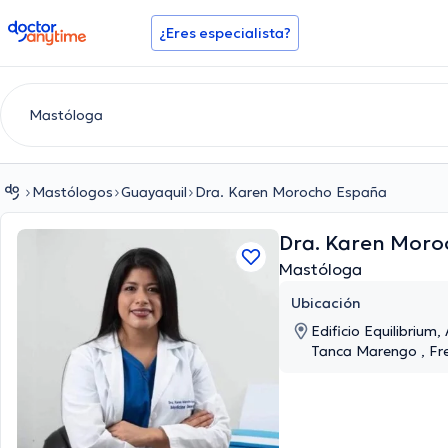
doctoranytime
¿Eres especialista?
Mastólogos
Guayaquil
Dra. Karen Morocho España
Dra. Karen Mor
Mastóloga
Ubicación
Edificio Equilibrium,
Tanca Marengo , Fren
Equilibrium, Tercer p