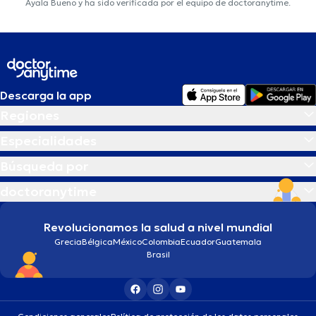
Ayala Bueno y ha sido verificada por el equipo de doctoranytime.
Descarga la app
Regiones
Especialidades
Búsqueda por
doctoranytime
Revolucionamos la salud a nivel mundial
Grecia
Bélgica
México
Colombia
Ecuador
Guatemala
Brasil