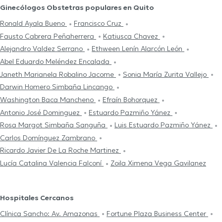
Ginecólogos Obstetras populares en Quito
Ronald Ayala Bueno
Francisco Cruz
Fausto Cabrera Peñaherrera
Katiusca Chavez
Alejandro Valdez Serrano
Ethween Lenín Alarcón León
Abel Eduardo Meléndez Encalada
Janeth Marianela Robalino Jacome
Sonia María Zurita Vallejo
Darwin Homero Simbaña Lincango
Washington Baca Mancheno
Efraín Bohorquez
Antonio José Dominguez
Estuardo Pazmiño Yánez
Rosa Margot Simbaña Sanguña
Luis Estuardo Pazmiño Yánez
Carlos Domínguez Zambrano
Ricardo Javier De La Roche Martinez
Lucía Catalina Valencia Falconí
Zoila Ximena Vega Gavilanez
Hospitales Cercanos
Clínica Sancho: Av. Amazonas
Fortune Plaza Business Center