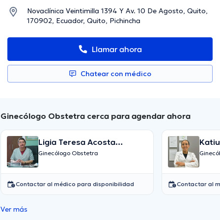
Novaclínica Veintimilla 1394 Y Av. 10 De Agosto, Quito,
170902, Ecuador, Quito, Pichincha
Llamar ahora
Chatear con médico
Ginecólogo Obstetra cerca para agendar ahora
Ligia Teresa Acosta
Kati
Reinoso
Ginecólogo Obstetra
Ginecó
Contactar al médico para disponibilidad
Contactar al m
Ver más