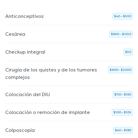
Anticonceptivos
$40 – $300
Cesárea
$800 – $1250
Checkup integral
$50
Cirugía de los quistes y de los tumores
$600 – $2000
complejos
Colocación del DIU
$110 – $160
Colocación o remoción de implante
$100 – $105
Colposcopía
$40 – $180