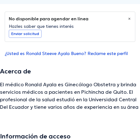
No disponible para agendar en línea
Hazles saber que tienes interés
Enviar solicitud
¿Usted es Ronald Steeve Ayala Bueno? Reclame este perfil
Acerca de
El médico Ronald Ayala es Ginecólogo Obstetra y brinda
servicios médicos a pacientes en Pichincha de Quito. El
profesional de la salud estudió en la Universidad Central
Del Ecuador y tiene varios años de experiencia en su área
de especialidad. El Dr. tiene 10 años de experiencia
médica. Por otro lado, él se ha destacados como
miembro de diversas asociaciones médicas. Ronald
Información de acceso
Ayala ha compartido en incontables conferencias con