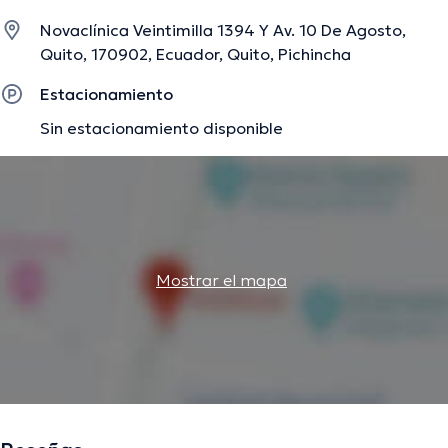
miras a tener una formación continua en su temática de
Novaclínica Veintimilla 1394 Y Av. 10 De Agosto,
especialización y ha anunciado numerosos comunicados.
Quito, 170902, Ecuador, Quito, Pichincha
Estacionamiento
La descripción fue editada por el equipo de doctoranytime, con base en
Sin estacionamiento disponible
información verificada.
Mostrar el mapa