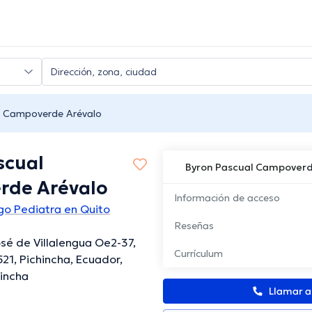
l Campoverde Arévalo
scual
Byron Pascual Campoverd
rde Arévalo
Información de acceso
go Pediatra en Quito
Reseñas
osé de Villalengua Oe2-37,
Currículum
521, Pichincha, Ecuador,
hincha
Llamar 