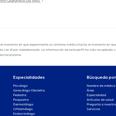
tro Quirúrgico Da Vinci
e el momento en que experimenta un síntoma médico hasta el momento en que s
nte con él por videollamada. La información de este perfil ha sido recopilada
 doctoranytime.
Especialidades
Búsqueda po
Psicólogo
Nombre de médico
Ginecólogo Obstetra
Área
Pediatra
Especialidad
Psiquiatra
Artículos de salud
Dermatólogo
Pregunta a nuestro
Oftalmólogo
Servicios
Endocrinólogo