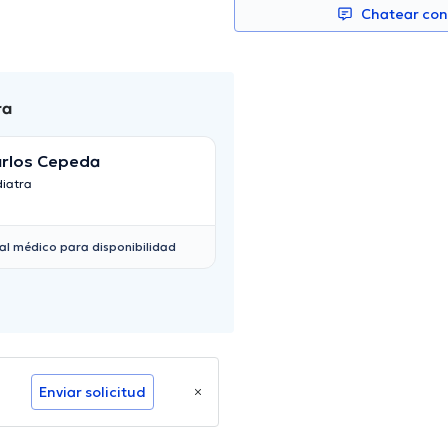
Chatear co
ra
rlos Cepeda
María Luisa
diatra
Pediatra
al médico para disponibilidad
Enviar solicitud