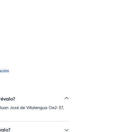
ación
révalo?
Juan José de Villalengua Oe2-37,
valo?