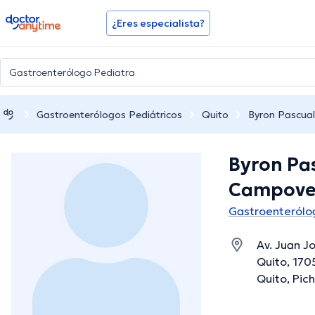
doctoranytime
¿Eres especialista?
Gastroenterólogos Pediátricos
Quito
Byron Pascua
Byron Pa
Campove
Gastroenterólo
Av. Juan J
Quito, 170
Quito, Pic