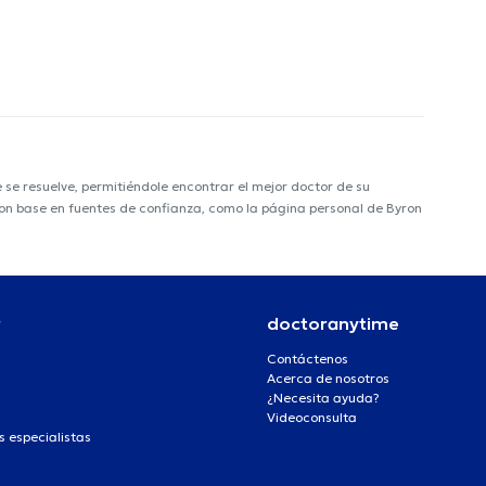
e resuelve, permitiéndole encontrar el mejor doctor de su
 con base en fuentes de confianza, como la página personal de Byron
r
doctoranytime
Contáctenos
Acerca de nosotros
¿Necesita ayuda?
Videoconsulta
s especialistas