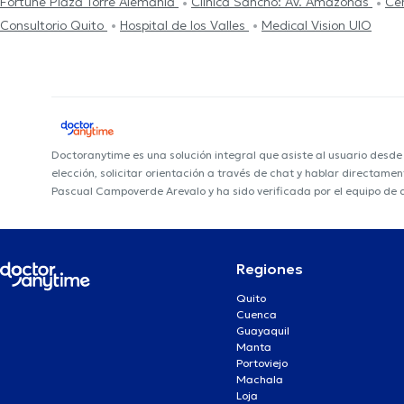
Fortune Plaza Torre Alemania
Clínica Sancho: Av. Amazonas
Cen
Consultorio Quito
Hospital de los Valles
Medical Vision UIO
Doctoranytime es una solución integral que asiste al usuario desd
elección, solicitar orientación a través de chat y hablar directame
Pascual Campoverde Arevalo y ha sido verificada por el equipo de
Regiones
Quito
Cuenca
Guayaquil
Manta
Portoviejo
Machala
Loja