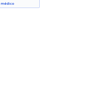
n médico
 Félix Salazar
Eduardo Ortiz
Proctólogo