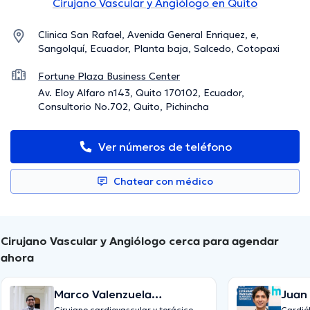
Cirujano Vascular y Angiólogo en Quito
Clinica San Rafael, Avenida General Enriquez, e,
Sangolquí, Ecuador, Planta baja, Salcedo, Cotopaxi
Fortune Plaza Business Center
Av. Eloy Alfaro n143, Quito 170102, Ecuador,
Consultorio No.702, Quito, Pichincha
Ver números de teléfono
Chatear con médico
Cirujano Vascular y Angiólogo cerca para agendar
ahora
Marco Valenzuela
Juan
Cirujano cardiovascular y torácico
Cardiól