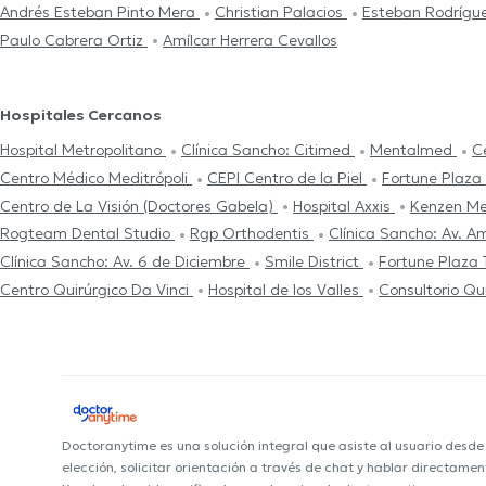
Andrés Esteban Pinto Mera
Christian Palacios
Esteban Ro
Paulo Cabrera Ortiz
Amílcar Herrera Cevallos
Hospitales Cercanos
Hospital Metropolitano
Clínica Sancho: Citimed
Mentalmed
C
Centro Médico Meditrópoli
CEPI Centro de la Piel
Fortune Plaza
Centro de La Visión (Doctores Gabela)
Hospital Axxis
Kenzen Me
Rogteam Dental Studio
Rgp Orthodentis
Clínica Sancho: Av. 
Clínica Sancho: Av. 6 de Diciembre
Smile District
Fortune Plaza 
Centro Quirúrgico Da Vinci
Hospital de los Valles
Consultorio Qu
Doctoranytime es una solución integral que asiste al usuario desd
elección, solicitar orientación a través de chat y hablar directame