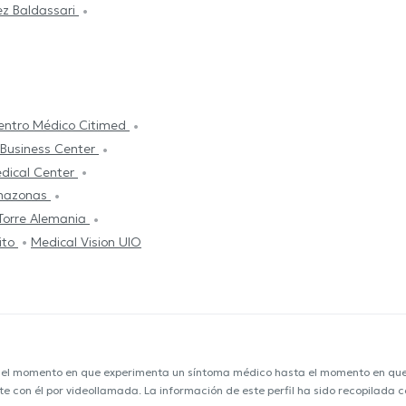
dríguez Baldassari
entro Médico Citimed
 Business Center
dical Center
Amazonas
Torre Alemania
ito
Medical Vision UIO
e el momento en que experimenta un síntoma médico hasta el momento en que s
nte con él por videollamada. La información de este perfil ha sido recopilada