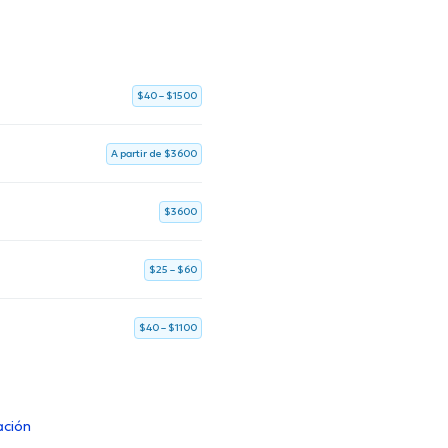
$40 – $1500
A partir de $3600
$3600
$25 – $60
$40 – $1100
ación