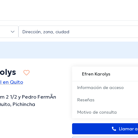
olys
Efren Karolys
l en Quito
Información de acceso
Km 2 1/2 y Pedro FermÃ­n
Reseñas
Quito, Pichincha
Motivo de consulta
Llamar 