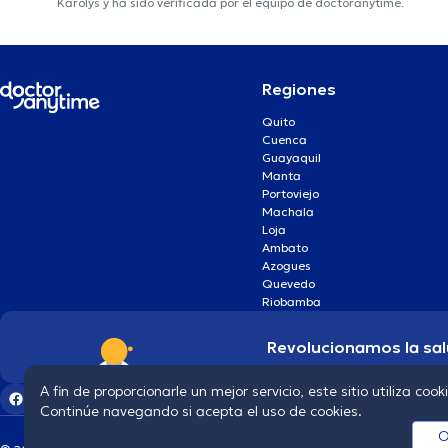
Karolys y ha sido verificada por el equipo de doctoranytime.
Regiones
Quito
Cuenca
Guayaquil
Manta
Portoviejo
Machala
Loja
Ambato
Azogues
Quevedo
Riobamba
Revolucionamos la sal
A fin de proporcionarle un mejor servicio, este sitio utiliza cook
Continúe navegando si acepta el uso de cookies.
O