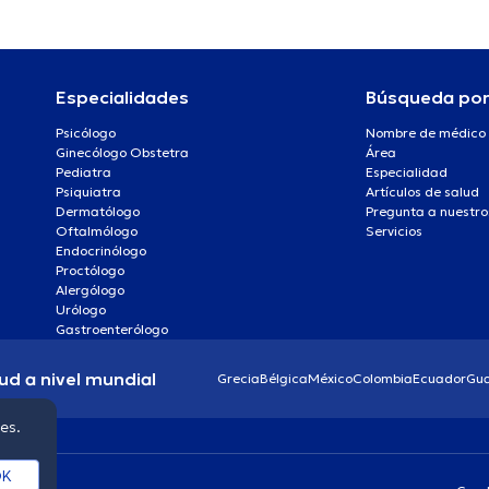
Especialidades
Búsqueda po
Psicólogo
Nombre de médico
Ginecólogo Obstetra
Área
Pediatra
Especialidad
Psiquiatra
Artículos de salud
Dermatólogo
Pregunta a nuestro
Oftalmólogo
Servicios
Endocrinólogo
Proctólogo
Alergólogo
Urólogo
Gastroenterólogo
ud a nivel mundial
Grecia
Bélgica
México
Colombia
Ecuador
Gu
ies.
K