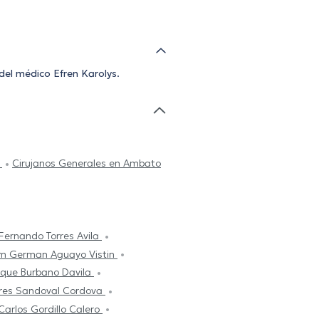
 del médico Efren Karolys.
a
Cirujanos Generales en Ambato
 Fernando Torres Avila
am German Aguayo Vistin
rique Burbano Davila
res Sandoval Cordova
Carlos Gordillo Calero