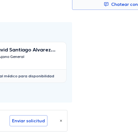
Chatear co
vid Santiago Alvarez
Andrés Esteban 
ahona
ujano General
Cirujano General
al médico para disponibilidad
Enviar solicitud