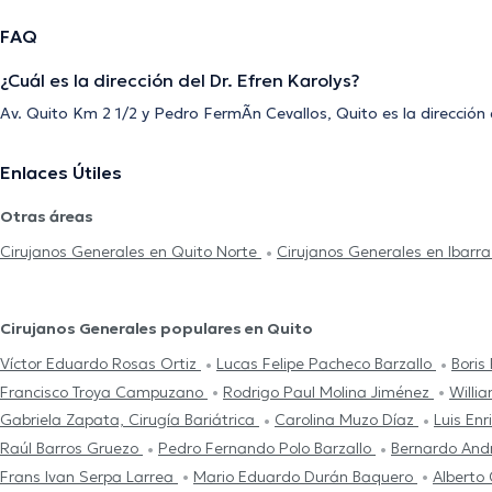
FAQ
¿Cuál es la dirección del Dr. Efren Karolys?
Av. Quito Km 2 1/2 y Pedro FermÃ­n Cevallos, Quito es la dirección
Enlaces Útiles
Otras áreas
Cirujanos Generales en Quito Norte
Cirujanos Generales en Ibarr
Cirujanos Generales populares en Quito
Víctor Eduardo Rosas Ortiz
Lucas Felipe Pacheco Barzallo
Boris
Francisco Troya Campuzano
Rodrigo Paul Molina Jiménez
Willi
Gabriela Zapata, Cirugía Bariátrica
Carolina Muzo Díaz
Luis En
Raúl Barros Gruezo
Pedro Fernando Polo Barzallo
Bernardo And
Frans Ivan Serpa Larrea
Mario Eduardo Durán Baquero
Alberto 