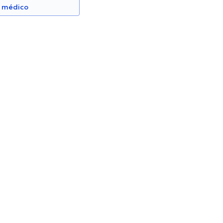
n médico
Pinto Mera
Pablo Arias
Cirujano General