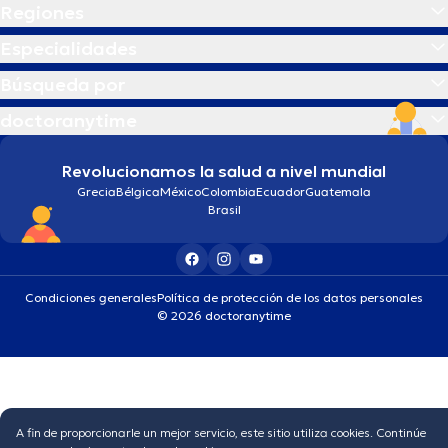
Regiones
Especialidades
Búsqueda por
doctoranytime
Revolucionamos la salud a nivel mundial
Grecia
Bélgica
México
Colombia
Ecuador
Guatemala
Brasil
Condiciones generales
Política de protección de los datos personales
© 2026 doctoranytime
A fin de proporcionarle un mejor servicio, este sitio utiliza cookies. Continúe