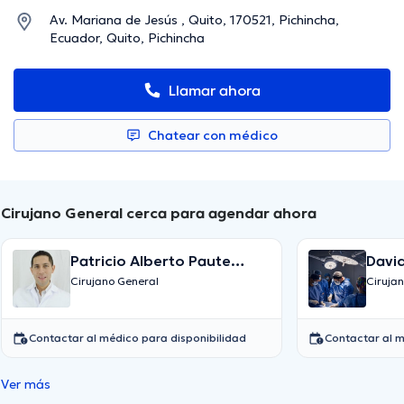
Av. Mariana de Jesús , Quito, 170521, Pichincha,
Ecuador, Quito, Pichincha
Llamar ahora
Chatear con médico
Cirujano General cerca para agendar ahora
Patricio Alberto Paute
David
Vallejo
Gaho
Cirujano General
Ciruja
Contactar al médico para disponibilidad
Contactar al m
Ver más