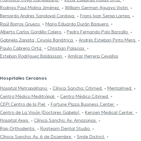
Rodrigo Paul Molina Jiménez
William German Aguayo Vistin
Bernardo Andres Sandoval Cordova
Frans Ivan Serpa Larrea
Raúl Barros Gruezo
Mario Eduardo Durán Baquero
Alberto Carlos Gordillo Calero
Pedro Fernando Polo Barzallo
Gabriela Zapata, Cirugía Bariátrica
Andrés Esteban Pinto Mera
Paulo Cabrera Ortiz
Christian Palacios
Esteban Rodríguez Baldassari
Amílcar Herrera Cevallos
Hospitales Cercanos
Hospital Metropolitano
Clínica Sancho: Citimed
Mentalmed
Centro Médico Meditrópoli
Centro Médico Citimed
CEPI Centro de la Piel
Fortune Plaza Business Center
Centro de La Visión (Doctores Gabela)
Kenzen Medical Center
Hospital Axxis
Clínica Sancho: Av. Amazonas
Rgp Orthodentis
Rogteam Dental Studio
Clínica Sancho: Av. 6 de Diciembre
Smile District