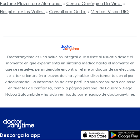
Fortune Plaza Torre Alemania
Centro Quirúrgico Da Vinci
Hospital de los Valles
Consultorio Quito
Medical Vision UIO
Doctoranytime es una solución integral que asiste al usuario desde el
momento en que experimenta un síntoma médico hasta el momento en
que se resuelve, permitiéndole encontrar el mejor doctor de su elección,
solicitar orientación a través de chat y hablar directamente con él por
videollamada. La información de este perfil ha sido recopilada con base
en fuentes de confianza, como la página personal de Eduardo Diego
Noboa Zaldumbide y ha sido verificada por el equipo de doctoranytime.
Descarga la app