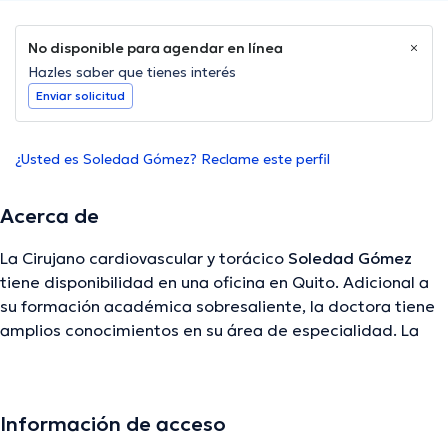
No disponible para agendar en línea
Hazles saber que tienes interés
Enviar solicitud
¿Usted es Soledad Gómez? Reclame este perfil
Acerca de
La Cirujano cardiovascular y torácico
Soledad Gómez
tiene disponibilidad en una oficina en Quito. Adicional a
su formación académica sobresaliente, la doctora tiene
amplios conocimientos en su área de especialidad. La
Dra. posee años de experiencia laboral en su área de
experiencia. Por otro lado, ella se ha desempeñado como
miembro de diversas asociaciones médicas. Soledad
Información de acceso
Gómez ha colaborado en considerables conferencias con