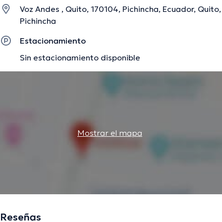
la intención de tener una formación continua en su
Voz Andes , Quito, 170104, Pichincha, Ecuador, Quito,
temática de especialización y ha publicado diversas
Pichincha
publicaciones.
Estacionamiento
Sin estacionamiento disponible
La descripción fue editada por el equipo de doctoranytime, con base en
información verificada.
Mostrar el mapa
Reseñas