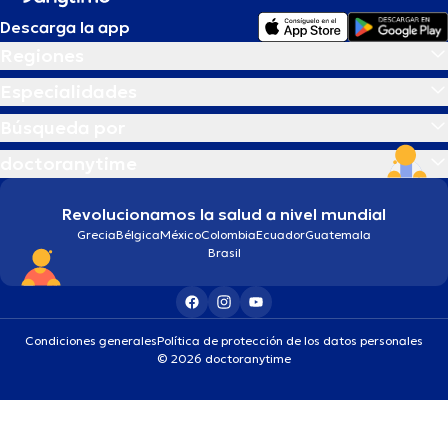
Descarga la app
Regiones
Especialidades
Búsqueda por
doctoranytime
Revolucionamos la salud a nivel mundial
Grecia
Bélgica
México
Colombia
Ecuador
Guatemala
Brasil
Condiciones generales
Política de protección de los datos personales
© 2026 doctoranytime