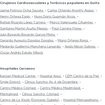
Cirujanos Cardiovasculares y Torácicos populares en Quito
Jaime Patricio Ocha Sacoto
Carlos Orlando Argotty Aispur
Henry Ortega Espín
Hugo Dario Guamán Arcos
Rafael Ricardo López Carrera
Marco Valenzuela Cifuentes
Santiago Martin Acuña Mesias
Paul Carrera Flores
Julio Bayardo Bayardo Garcia Mata
Gerardo Augusto Davalos Davalos
Mario Ortega Rojas
Medardo Guillermo Mancheno Legarda
Apolo Nilson Salinas
Oscar Andrés Eskola Villacís
Hospitales Cercanos
Kenzen Medical Center
Hospital Axxis
CEPI Centro de la Piel
Smile District
Clínica Sancho: Av. 6 de Diciembre
Centro Médico Citimed
Centro Médico Meditrópoli
Mentalmed
Clínica Sancho: Citimed
Centro de La Visión (Doctores Gabela)
Hospital Metropolitano