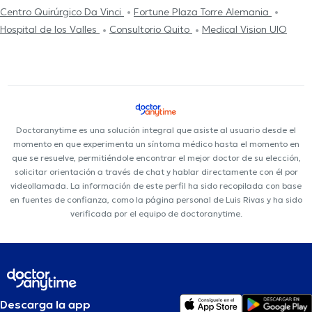
Centro Quirúrgico Da Vinci
Fortune Plaza Torre Alemania
Hospital de los Valles
Consultorio Quito
Medical Vision UIO
Doctoranytime es una solución integral que asiste al usuario desde el
momento en que experimenta un síntoma médico hasta el momento en
que se resuelve, permitiéndole encontrar el mejor doctor de su elección,
solicitar orientación a través de chat y hablar directamente con él por
videollamada. La información de este perfil ha sido recopilada con base
en fuentes de confianza, como la página personal de Luis Rivas y ha sido
verificada por el equipo de doctoranytime.
Descarga la app