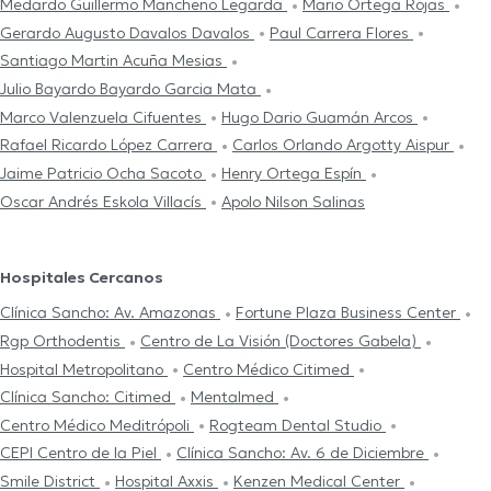
Medardo Guillermo Mancheno Legarda
Mario Ortega Rojas
Gerardo Augusto Davalos Davalos
Paul Carrera Flores
Santiago Martin Acuña Mesias
Julio Bayardo Bayardo Garcia Mata
Marco Valenzuela Cifuentes
Hugo Dario Guamán Arcos
Rafael Ricardo López Carrera
Carlos Orlando Argotty Aispur
Jaime Patricio Ocha Sacoto
Henry Ortega Espín
Oscar Andrés Eskola Villacís
Apolo Nilson Salinas
Hospitales Cercanos
Clínica Sancho: Av. Amazonas
Fortune Plaza Business Center
Rgp Orthodentis
Centro de La Visión (Doctores Gabela)
Hospital Metropolitano
Centro Médico Citimed
Clínica Sancho: Citimed
Mentalmed
Centro Médico Meditrópoli
Rogteam Dental Studio
CEPI Centro de la Piel
Clínica Sancho: Av. 6 de Diciembre
Smile District
Hospital Axxis
Kenzen Medical Center