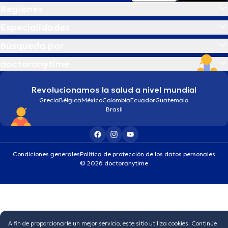
Regiones
Especialidades
Búsqueda por
doctoranytime
Revolucionamos la salud a nivel mundial
Grecia
Bélgica
México
Colombia
Ecuador
Guatemala
Brasil
Condiciones generales
Política de protección de los datos personales
© 2026 doctoranytime
A fin de proporcionarle un mejor servicio, este sitio utiliza cookies. Continúe