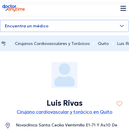
doctoranytime
Encuentra un médico
Cirujanos Cardiovasculares y Torácicos
Quito
Luis R
Luis Rivas
Cirujano cardiovascular y torácico en Quito
Novaclínica Santa Cecilia Veintimilla E1-71 Y Av.10 De