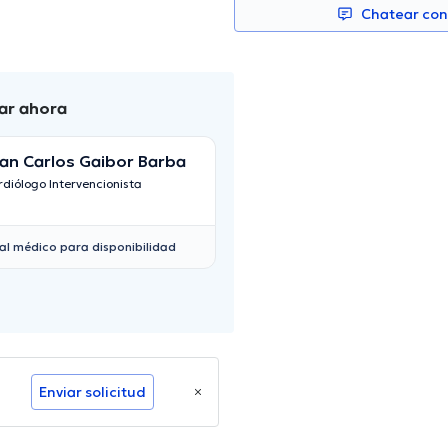
Chatear co
dar ahora
an Carlos Gaibor Barba
René Vicuña Mar
diólogo Intervencionista
Cardiólogo
al médico para disponibilidad
Enviar solicitud