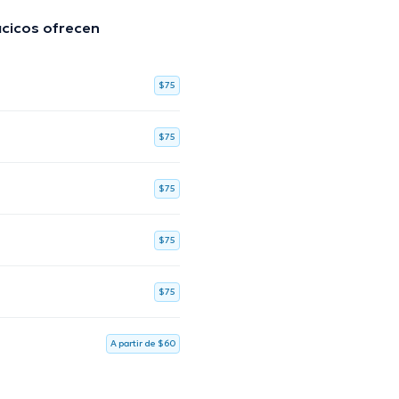
ácicos ofrecen
$75
$75
$75
$75
$75
A partir de $60