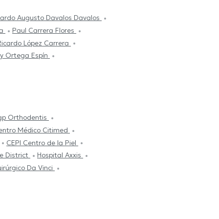
ardo Augusto Davalos Davalos
ta
Paul Carrera Flores
Ricardo López Carrera
y Ortega Espín
gp Orthodentis
entro Médico Citimed
CEPI Centro de la Piel
e District
Hospital Axxis
irúrgico Da Vinci