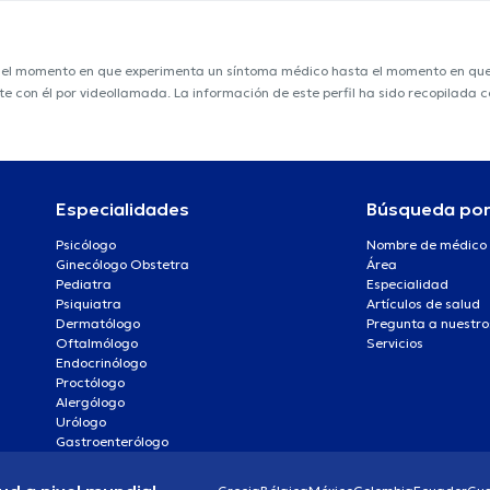
e el momento en que experimenta un síntoma médico hasta el momento en que s
nte con él por videollamada. La información de este perfil ha sido recopilada
Especialidades
Búsqueda po
Psicólogo
Nombre de médico
Ginecólogo Obstetra
Área
Pediatra
Especialidad
Psiquiatra
Artículos de salud
Dermatólogo
Pregunta a nuestro
Oftalmólogo
Servicios
Endocrinólogo
Proctólogo
Alergólogo
Urólogo
Gastroenterólogo