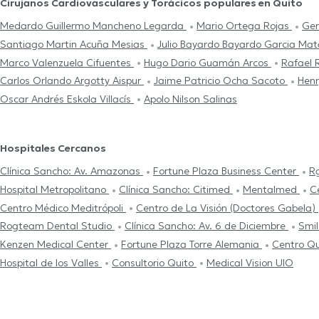
Cirujanos Cardiovasculares y Torácicos populares en Quito
Medardo Guillermo Mancheno Legarda
Mario Ortega Rojas
Ger
Santiago Martin Acuña Mesias
Julio Bayardo Bayardo Garcia Ma
Marco Valenzuela Cifuentes
Hugo Dario Guamán Arcos
Rafael 
Carlos Orlando Argotty Aispur
Jaime Patricio Ocha Sacoto
Henr
Oscar Andrés Eskola Villacís
Apolo Nilson Salinas
Hospitales Cercanos
Clínica Sancho: Av. Amazonas
Fortune Plaza Business Center
R
Hospital Metropolitano
Clínica Sancho: Citimed
Mentalmed
C
Centro Médico Meditrópoli
Centro de La Visión (Doctores Gabela)
Rogteam Dental Studio
Clínica Sancho: Av. 6 de Diciembre
Smil
Kenzen Medical Center
Fortune Plaza Torre Alemania
Centro Qu
Hospital de los Valles
Consultorio Quito
Medical Vision UIO