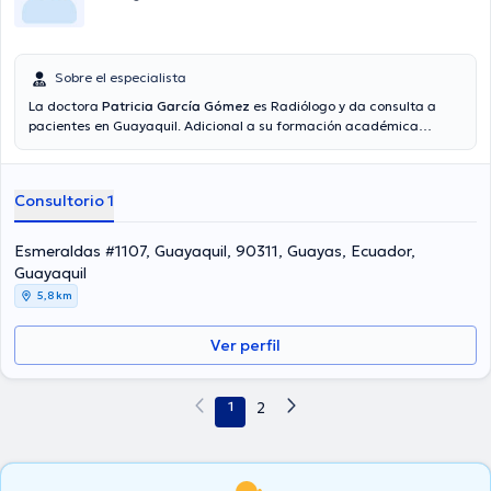
Sobre el especialista
La doctora
Patricia García Gómez
es Radiólogo y da consulta a
pacientes en Guayaquil. Adicional a su formación académica
sobresaliente, la doctora tiene experiencia en su área de
especialidad. La Dra. posee años de experiencia laboral en su
disciplina. Por otra parte, ella se ha destacados como miembro de
Consultorio 1
diversas asociaciones médicas. Patricia García Gómez ha
participado en cuantiosas conferencias con la intención de lograr
tener una formación continua en su campo de especialización y ha
Esmeraldas #1107, Guayaquil, 90311, Guayas, Ecuador,
compartido diferentes artículos.
Guayaquil
5,8 km
Ver perfil
1
2